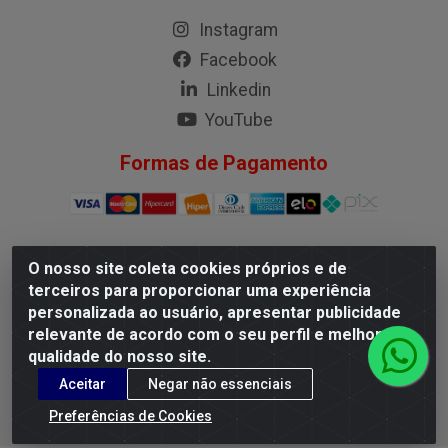
Instagram
Facebook
Linkedin
YouTube
Formas de Pagamento
O nosso site coleta cookies próprios e de
G.M.I. Distribuidora LTDA - Rua Conselheiro Pena, 50 - Santa
terceiros para proporcionar uma experiência
Branca, Belo Horizonte/MG - CEP 31.710-150 - CNPJ
personalizada ao usuário, apresentar publicidade
04.098.359/0001-02
relevante de acordo com o seu perfil e melhorar a
qualidade do nosso site.
Aceitar
Negar não essenciais
Preferências de Cookies