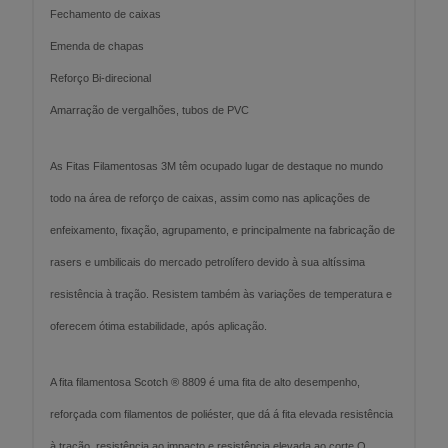
Fechamento de caixas
Emenda de chapas
Reforço Bi-direcional
Amarração de vergalhões, tubos de PVC
As Fitas Filamentosas 3M têm ocupado lugar de destaque no mundo
todo na área de reforço de caixas, assim como nas aplicações de
enfeixamento, fixação, agrupamento, e principalmente na fabricação de
rasers e umbilicais do mercado petrolífero devido à sua altíssima
resistência à tração. Resistem também às variações de temperatura e
oferecem ótima estabilidade, após aplicação.
A fita filamentosa Scotch ® 8809 é uma fita de alto desempenho,
reforçada com filamentos de poliéster, que dá á fita elevada resistência
à tração, resistência ao impacto e resistência elevada ao corte.O