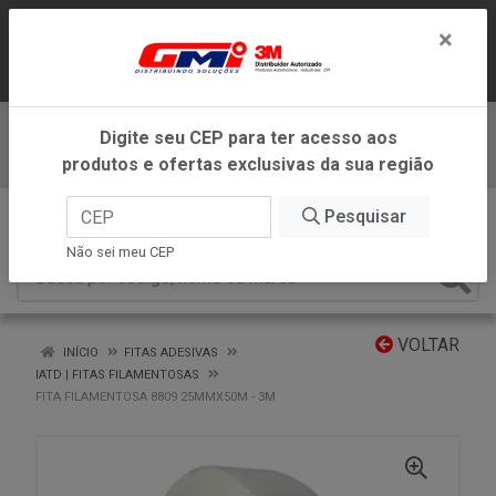
LOJA VIRTUAL EXCLUSIVA PARA
×
ATENDIMENTO DENTRO DO ESTADO DE
MINAS GERAIS.
Digite seu CEP para ter acesso aos
Baixe já nosso APP
produtos e ofertas exclusivas da sua região
0
Pesquisar
Não sei meu CEP
VOLTAR
INÍCIO
FITAS ADESIVAS
IATD | FITAS FILAMENTOSAS
FITA FILAMENTOSA 8809 25MMX50M - 3M