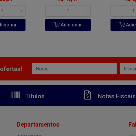
icionar
Adicionar
Adic
ofertas!
Títulos
Notas Fiscais
Departamentos
Fa