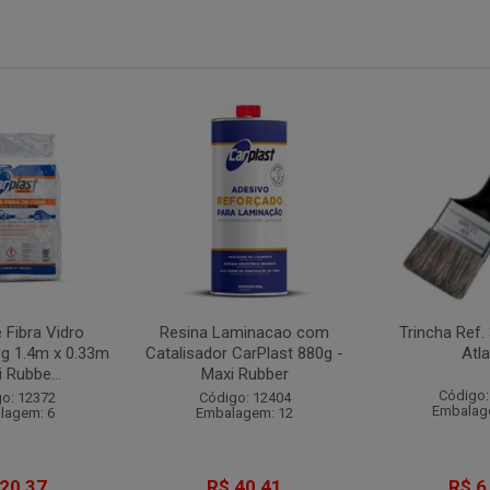
 Fibra Vidro
Resina Laminacao com
Trincha Ref.
0g 1.4m x 0.33m
Catalisador CarPlast 880g -
Atl
 Rubbe...
Maxi Rubber
Código:
o: 12372
Código: 12404
Embalag
lagem: 6
Embalagem: 12
 20,37
R$ 40,41
R$ 6