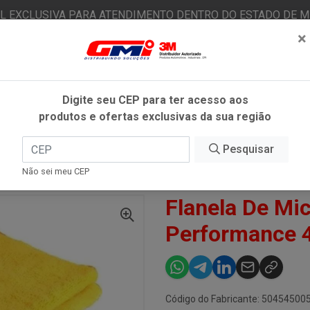
AL EXCLUSIVA PARA ATENDIMENTO DENTRO DO ESTADO DE MI
×
|
Já é cliente? - Entrar
N
Digite seu CEP para ter acesso aos
produtos e ofertas exclusivas da sua região
O
FITAS ADESIVAS
EPI
ESTÉTICA AUTOMOTIVA
Pesquisar
Não sei meu CEP
ELA DE MICRO FIBRA ALTA PERFORMANCE 40X60 - AUTOAMÉRICA
Flanela De Mic
Performance 
Código do Fabricante: 50454500