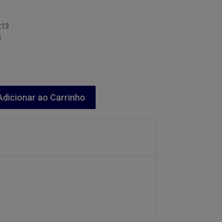
213
3
dicionar ao Carrinho