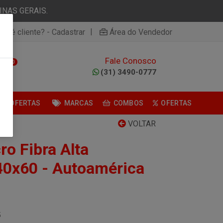
NAS GERAIS.
|
ão é cliente? - Cadastrar
Área do Vendedor
Fale Conosco
0
(31) 3490-0777
OFERTAS
MARCAS
COMBOS
OFERTAS
VOLTAR
ro Fibra Alta
40x60 - Autoamérica
5