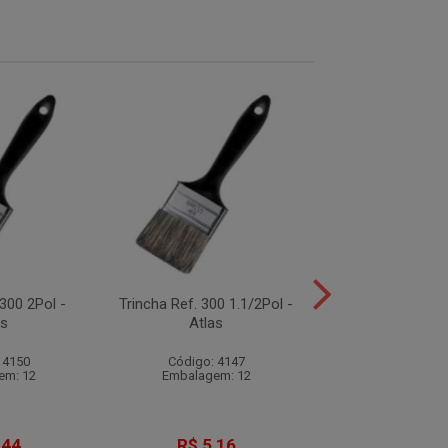
 300 2Pol -
Trincha Ref. 300 1.1/2Pol -
Trincha Ref. 30
as
Atlas
Atlas
 4150
Código: 4147
Código: 41
em: 12
Embalagem: 12
Embalagem:
,44
R$ 5,16
R$ 4,1