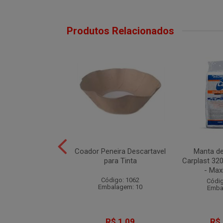
Produtos Relacionados
 Ref. 300 1Pol -
Coador Peneira Descartavel
Manta de
Atlas
para Tinta
Carplast 32
- Maxi
ódigo: 4144
Código: 1062
Códig
balagem: 12
Embalagem: 10
Emba
R$ 4,13
R$ 1,09
R$