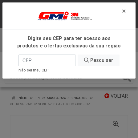
LOJA VIRTUAL EXCLUSIVA PARA
×
ATENDIMENTO DENTRO DO ESTADO DE
MINAS GERAIS.
Digite seu CEP para ter acesso aos
Baixe já nosso APP
produtos e ofertas exclusivas da sua região
0
Pesquisar
Não sei meu CEP
VOLTAR
INÍCIO
EPI
MASCARAS/RESPIRADOR
KIT RESPIRADOR SERIE 6200 CARTUCHO 6001 - 3M