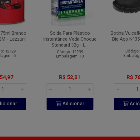
675ml Branco
Solda Para Plástico
Botina Vulcaf
GM - Lazzuril
Instantânea Veda Choque
Biq Aço Nº35
Standard 32g - L...
o: 12129
Código:
Código: 12299
lagem: 6
Embalag
Embalagem: 10
 54,97
R$ 52,01
R$ 76
icionar
Adicionar
Adic