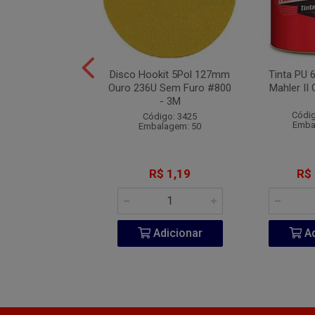
de Segurança PU
Disco Hookit 5Pol 127mm
Tinta PU 
de Amarrar N°44 -
Ouro 236U Sem Furo #800
Mahler II 
Marluvas
- 3M
Códig
digo: 10267
Código: 3425
Emba
balagem: 10
Embalagem: 50
R$ 55,70
R$ 1,19
R$
Adicionar
Adicionar
Ad