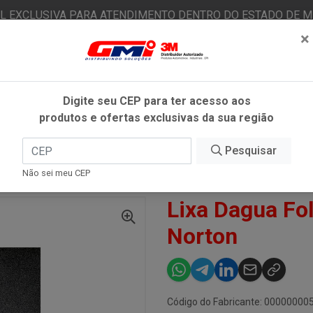
AL EXCLUSIVA PARA ATENDIMENTO DENTRO DO ESTADO DE MI
×
|
Já é cliente? - Entrar
N
Digite seu CEP para ter acesso aos
produtos e ofertas exclusivas da sua região
O
FITAS ADESIVAS
EPI
ESTÉTICA AUTOMOTIVA
Pesquisar
Não sei meu CEP
GUA FOLHA T277 #120 - NORTON
Lixa Dagua Fo
Norton
Código do Fabricante: 0000000