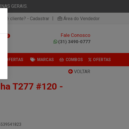
NAS GERAIS.
|
ão é cliente? - Cadastrar
Área do Vendedor
Fale Conosco
0
(31) 3490-0777
OFERTAS
MARCAS
COMBOS
OFERTAS
VOLTAR
lha T277 #120 -
05539541823