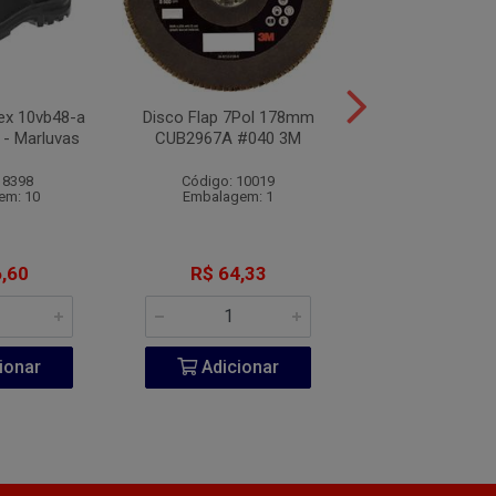
lex 10vb48-a
Disco Flap 7Pol 178mm
Sapato de Segu
 - Marluvas
CUB2967A #040 3M
Bidensidade Amar
Marluva
 8398
Código: 10019
Código: 10
em: 10
Embalagem: 1
Embalagem:
,60
R$ 64,33
R$ 55,7
ionar
Adicionar
Adicio