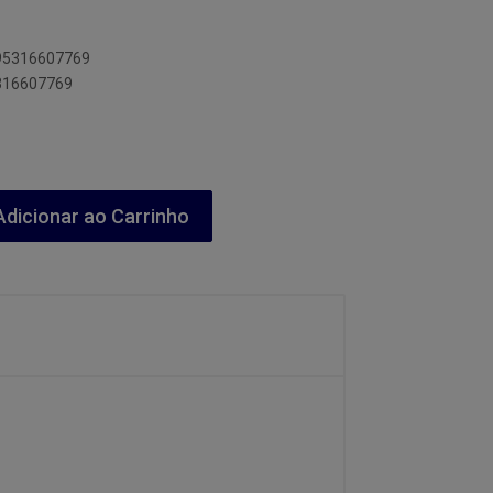
895316607769
5316607769
dicionar ao Carrinho