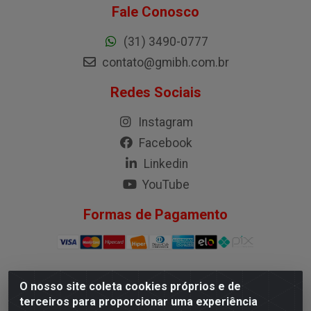
Fale Conosco
(31) 3490-0777
contato@gmibh.com.br
Redes Sociais
Instagram
Facebook
Linkedin
YouTube
Formas de Pagamento
O nosso site coleta cookies próprios e de
G.M.I. Distribuidora LTDA - Rua Conselheiro Pena, 50 -
terceiros para proporcionar uma experiência
Santa Branca, Belo Horizonte/MG - CEP 31.710-150 -