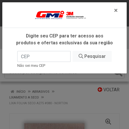
LOJA VIRTUAL EXCLUSIVA PARA
×
ATENDIMENTO DENTRO DO ESTADO DE
MINAS GERAIS.
Digite seu CEP para ter acesso aos
Baixe já nosso APP
produtos e ofertas exclusivas da sua região
0
Pesquisar
Não sei meu CEP
VOLTAR
INÍCIO
ABRASIVOS
LIXAMENTO A SECO
LIXA FOLHA SECO A275 #080 - NORTON