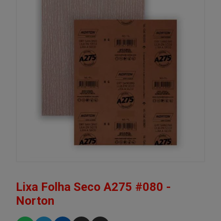
Lixa Folha Seco A275 #080 -
Norton