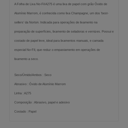
A Folha de Lixa No-Fil A275 é uma lixa de papel com grão Óxido de
Alumínio Marrom, é conhecida como lixa Champagne, um dos ‘best-
sellers’ da Norton. Indicada para operações de lixamento na
preparação de superfícies, lixamento de seladoras e vernizes. Possui e
costado de papel leve, ideal para lixamentos manuais, e camada
especial No-FIl, que reduz o empastamento em operações de
lixamento a seco.
Seco/Úmido/Ambos : Seco
Abrasivo : Óxido de Alumínio Marrom
Linha : A275
Composição : Abrasivo, papel e adesivo
Costado : Papel