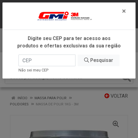
LOJA VIRTUAL EXCLUSIVA PARA
×
ATENDIMENTO DENTRO DO ESTADO DE
MINAS GERAIS.
Digite seu CEP para ter acesso aos
Baixe já nosso APP
produtos e ofertas exclusivas da sua região
0
Pesquisar
Não sei meu CEP
VOLTAR
INÍCIO
MASSA PARA POLIR
POLIDORES
MASSA DE POLIR 1KG - 3M