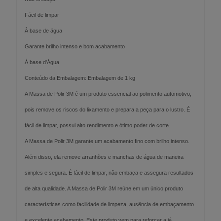
Fácil de limpar
À base de água
Garante brilho intenso e bom acabamento
À base d'Água.
Conteúdo da Embalagem: Embalagem de 1 kg
A Massa de Polir 3M é um produto essencial ao polimento automotivo,
pois remove os riscos do lixamento e prepara a peça para o lustro. É
fácil de limpar, possui alto rendimento e ótimo poder de corte.
A Massa de Polir 3M garante um acabamento fino com brilho intenso.
Além disso, ela remove arranhões e manchas de água de maneira
simples e segura. É fácil de limpar, não embaça e assegura resultados
de alta qualidade. A Massa de Polir 3M reúne em um único produto
características como facilidade de limpeza, ausência de embaçamento
e excelente acabamento. Este produto vem para reforçar a já