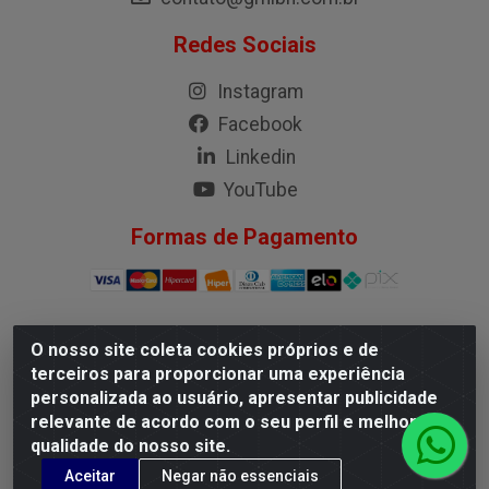
Redes Sociais
Instagram
Facebook
Linkedin
YouTube
Formas de Pagamento
O nosso site coleta cookies próprios e de
G.M.I. Distribuidora LTDA - Rua Conselheiro Pena, 50 -
terceiros para proporcionar uma experiência
Santa Branca, Belo Horizonte/MG - CEP 31.710-150 -
personalizada ao usuário, apresentar publicidade
CNPJ 04.098.359/0001-02
relevante de acordo com o seu perfil e melhorar a
qualidade do nosso site.
Aceitar
Negar não essenciais