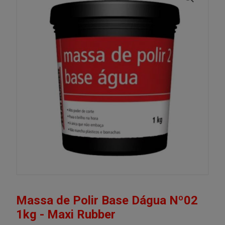
Massa de Polir Base Dágua Nº02
1kg - Maxi Rubber