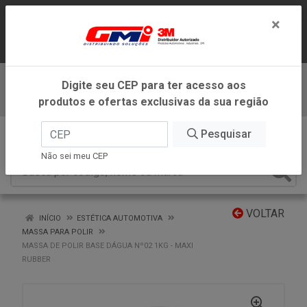
LOJA VIRTUAL EXCLUSIVA PARA
×
ATENDIMENTO DENTRO DO ESTADO DE
MINAS GERAIS.
Digite seu CEP para ter acesso aos
Baixe já nosso APP
produtos e ofertas exclusivas da sua região
0
Pesquisar
Não sei meu CEP
VOLTAR
INÍCIO
ESTÉTICA AUTOMOTIVA
MASSA PARA POLIR
MASSA DE POLIR BASE DÁGUA Nº02 1KG - MAXI
RUBBER