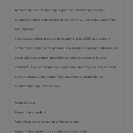
A massa de polir nº2 base agua pode ser utilizada no polimento
automotivo sobre qualquer tipo de tinta e verniz, deixando a superfície
lisa e brilhante.
Indicada para eliminar riscos de lixamento grão 1200 ou superior e
também desgaste que as pinturas e/ou repinturas antigas sofreram por
exposição aos agentes atmosféricos, além de casca de laranja
moderada, leve escorrimentos e pequenas imperfeições sem danificar
a pintura preparando a superfície para o lustro garantindo um
acabamento com brilho intenso.
Modo de Usar
Preparo da superfície
Não aplicar sob o sol ou em ambiente quente.
Limpar e desengraxar as superfícies previamente.