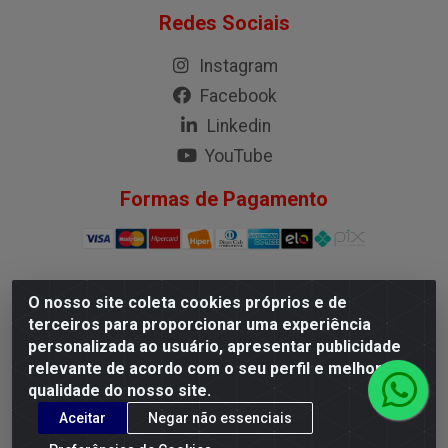
Redes Sociais
Instagram
Facebook
Linkedin
YouTube
Formas de Pagamento
O nosso site coleta cookies próprios e de
G.M.I. Distribuidora LTDA - Rua Conselheiro Pena, 50 -
terceiros para proporcionar uma experiência
Santa Branca, Belo Horizonte/MG - CEP 31.710-150 -
personalizada ao usuário, apresentar publicidade
CNPJ 04.098.359/0001-02
relevante de acordo com o seu perfil e melhorar a
qualidade do nosso site.
Aceitar
Negar não essenciais