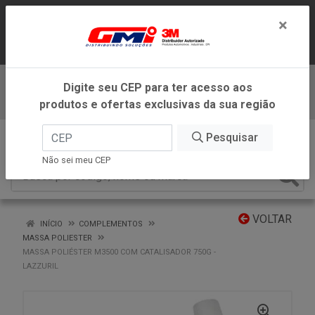
LOJA VIRTUAL EXCLUSIVA PARA
×
ATENDIMENTO DENTRO DO ESTADO DE
MINAS GERAIS.
Digite seu CEP para ter acesso aos
Baixe já nosso APP
produtos e ofertas exclusivas da sua região
0
Pesquisar
Não sei meu CEP
VOLTAR
INÍCIO
COMPLEMENTOS
MASSA POLIESTER
MASSA POLIÉSTER M3500 COM CATALISADOR 750G -
LAZZURIL