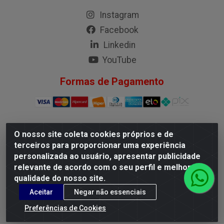
Instagram
Facebook
Linkedin
YouTube
Formas de Pagamento
O nosso site coleta cookies próprios e de
G.M.I. Distribuidora LTDA - Rua Conselheiro Pena, 50 - Santa
terceiros para proporcionar uma experiência
Branca, Belo Horizonte/MG - CEP 31.710-150 - CNPJ
personalizada ao usuário, apresentar publicidade
04.098.359/0001-02
relevante de acordo com o seu perfil e melhorar a
qualidade do nosso site.
Aceitar
Negar não essenciais
Preferências de Cookies