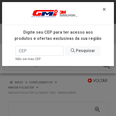
LOJA VIRTUAL EXCLUSIVA PARA
×
ATENDIMENTO DENTRO DO ESTADO DE
MINAS GERAIS.
Digite seu CEP para ter acesso aos
Baixe já nosso APP
produtos e ofertas exclusivas da sua região
0
Pesquisar
Não sei meu CEP
VOLTAR
INÍCIO
COMPLEMENTOS
MASSA POLIESTER
MASSA POLIESTER ULTIMATE 750G - MAXIRUBBER