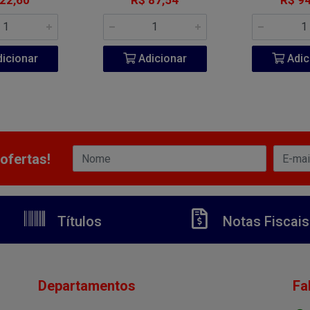
 22,60
R$ 87,54
R$ 94
icionar
Adicionar
Adic
ofertas!
Títulos
Notas Fiscais
Departamentos
Fa