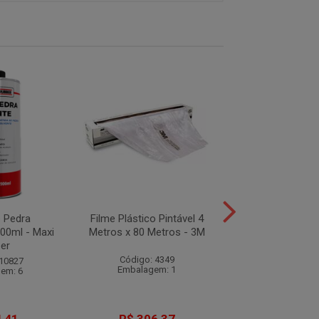
e Pedra
Filme Plástico Pintável 4
Aditivo Para Rep
900ml - Maxi
Metros x 80 Metros - 3M
ARR10 900ml - 
er
Código: 4349
Código: 12
 10827
Embalagem: 1
Embalagem
em: 6