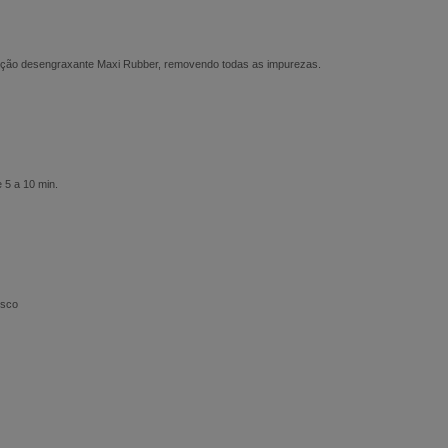
lução desengraxante Maxi Rubber, removendo todas as impurezas.
 5 a 10 min.
osco