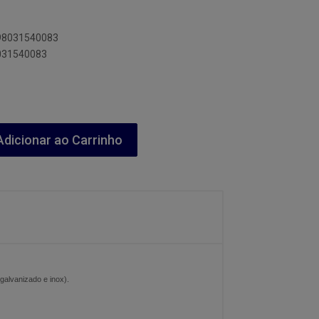
898031540083
8031540083
dicionar ao Carrinho
galvanizado e inox).