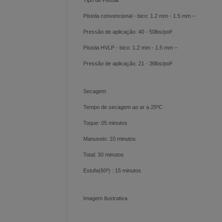
Tipo de Pistola
Pistola convencional - bico: 1.2 mm - 1.5 mm –
Pressão de aplicação: 40 - 50l
Pistola HVLP - bico: 1.2 mm - 1.5 mm –
Pressão de aplicação: 21 - 36lbs/pol²
Secagem
Tempo de secagem ao ar a 25ºC
Toque: 05 minutos
Manuseio: 10 minutos
Total: 30 minutos
Estufa(60º) : 15 minutos
Imagem Ilustrativa.