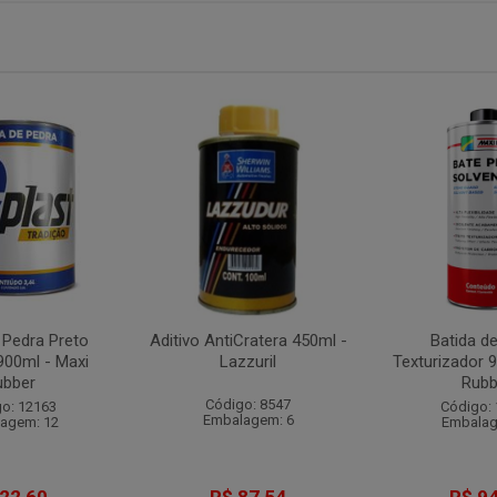
 Pedra Preto
Aditivo AntiCratera 450ml -
Batida d
900ml - Maxi
Lazzuril
Texturizador 
ubber
Rubb
Código: 8547
o: 12163
Código:
Embalagem: 6
agem: 12
Embalag