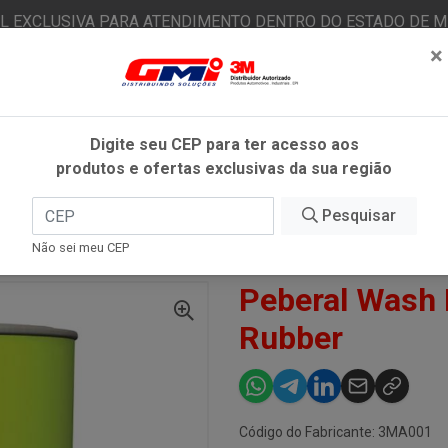
AL EXCLUSIVA PARA ATENDIMENTO DENTRO DO ESTADO DE MI
×
|
Já é cliente? - Entrar
N
Digite seu CEP para ter acesso aos
produtos e ofertas exclusivas da sua região
O
FITAS ADESIVAS
EPI
ESTÉTICA AUTOMOTIVA
Pesquisar
Não sei meu CEP
ERAL WASH PRIMER 600ML - MAXI RUBBER
Peberal Wash 
Rubber
Código do Fabricante: 3MA001