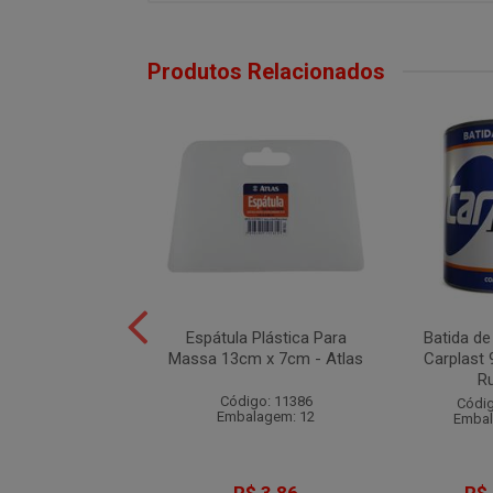
Produtos Relacionados
ara Reparo Rápido
Espátula Plástica Para
Batida de
00ml - Lazzuril
Massa 13cm x 7cm - Atlas
Carplast 
R
digo: 12135
Código: 11386
Códig
balagem: 6
Embalagem: 12
Embal