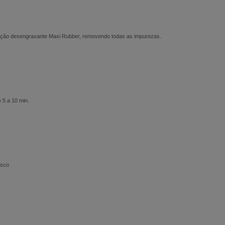
lução desengraxante Maxi Rubber, removendo todas as impurezas.
 5 a 10 min.
osco