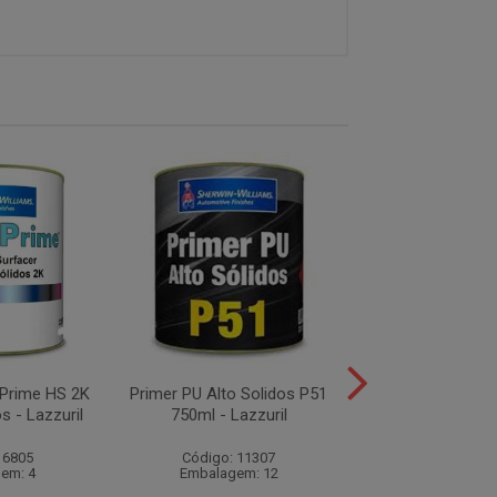
aPrime HS 2K
Primer PU Alto Solidos P51
Primer PU 820
os - Lazzuril
750ml - Lazzuril
800ml - Lazz
 6805
Código: 11307
Código: 77
em: 4
Embalagem: 12
Embalagem: