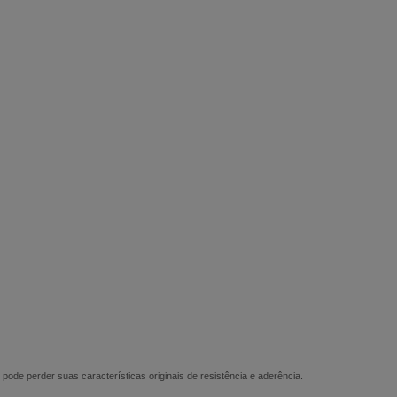
bs/pol²
m ao ar a 25ºC
minutos
- 15 minutos
pode perder suas características originais de resistência e aderência.