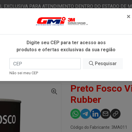
AL EXCLUSIVA PARA ATENDIMENTO DENTRO DO ESTADO DE MI
×
|
Já é cliente? - Entrar
N
Digite seu CEP para ter acesso aos
produtos e ofertas exclusivas da sua região
O
FITAS ADESIVAS
EPI
ESTÉTICA AUTOMOTIVA
Pesquisar
Não sei meu CEP
IMER | SUPER
PRETO FOSCO VINILICO 600ML - MAXI RUBBER
Preto Fosco Vi
Rubber
Código do Fabricante: 3MA011