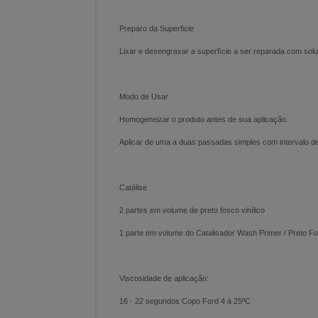
Preparo da Superficie
Lixar e desengraxar a superfície a ser reparada com so
Modo de Usar
Homogeneizar o produto antes de sua aplicação.
Aplicar de uma a duas passadas simples com intervalo de
Catálise
2 partes em volume de preto fosco vinílico
1 parte em volume do Catalisador Wash Primer / Preto F
Viscosidade de aplicação:
16 - 22 segundos Copo Ford 4 à 25ºC