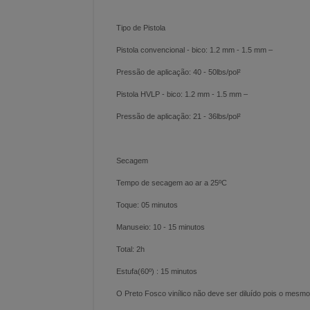
Tipo de Pistola
Pistola convencional - bico: 1.2 mm - 1.5 mm –
Pressão de aplicação: 40 - 50l
Pistola HVLP - bico: 1.2 mm - 1.5 mm –
Pressão de aplicação: 21 - 36lbs/pol²
Secagem
Tempo de secage
Toque: 05 
Manuseio: 10 
Total: 2h
Estufa(60º) : 15 minutos
O Preto Fosco vinílico não deve ser diluído pois o mesmo 