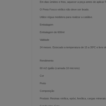
Em dias úmidos e frios, aquecer a peça antes de aplicar P
O Preto Fosco vinílico não deve ser lixado.
Utilize régua medidora para realizar a catálise.
Embalagem
Embalagem de 600ml
Validade
24 meses. Estocado a temperatura de 15 a 35ºC e livre 
Rendimento
60 m2 /galão (camada 10 microns)
Cor
Preto
Composição
Produto: Resinas vinílica, epóxi, fenólica, cargas minerai