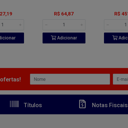
 27,19
R$ 64,87
R$ 45
icionar
Adicionar
Adic
ofertas!
Títulos
Notas Fiscais