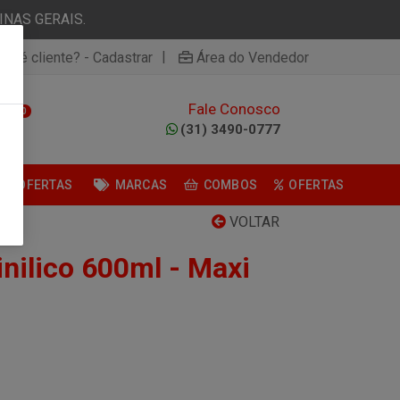
NAS GERAIS.
|
ão é cliente? - Cadastrar
Área do Vendedor
Fale Conosco
0
(31) 3490-0777
OFERTAS
MARCAS
COMBOS
OFERTAS
VOLTAR
nilico 600ml - Maxi