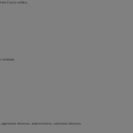
reto Fosco vinílico.
de umidade.
s, pigmentos diversos, anticorrosivos, solventes diversos.