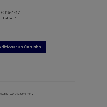
898031541417
8031541417
dicionar ao Carrinho
estanho, galvanizado e inox).