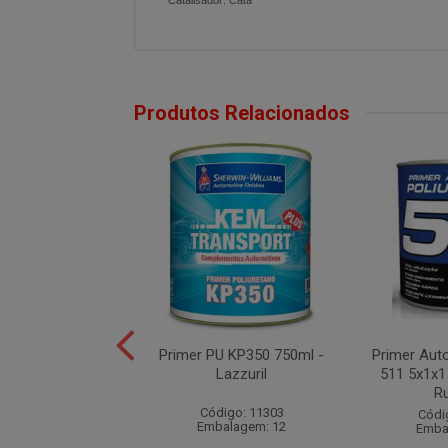
Catalisador: Cata
Produtos Relacionados
 PU 8200 Cinza
Primer PU KP350 750ml -
Primer Aut
ml - Lazzuril
Lazzuril
511 5x1x1
R
ódigo: 7761
Código: 11303
Códi
balagem: 12
Embalagem: 12
Emba