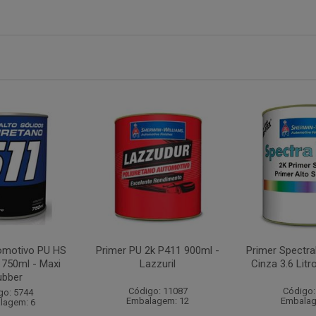
omotivo PU HS
Primer PU 2k P411 900ml -
Primer Spectr
 750ml - Maxi
Lazzuril
Cinza 3.6 Litr
ubber
Código: 11087
Código:
go: 5744
Embalagem: 12
Embalag
lagem: 6