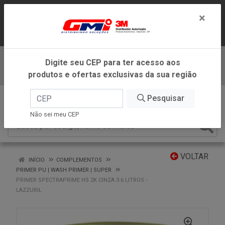
LOJA VIRTUAL EXCLUSIVA PARA
×
ATENDIMENTO DENTRO DO ESTADO DE
MINAS GERAIS.
Digite seu CEP para ter acesso aos
Baixe já nosso APP
produtos e ofertas exclusivas da sua região
0
Pesquisar
Não sei meu CEP
VOLTAR
INÍCIO
COMPLEMENTOS
PRIMER PU | WASH PRIMER | SUPER
PRIMER SPECTRAPRIME HS 2K CINZA 3.6 LITROS -
LAZZURIL