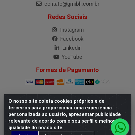
contato@gmibh.com.br
Redes Sociais
Instagram
Facebook
Linkedin
YouTube
Formas de Pagamento
O nosso site coleta cookies próprios e de
G.M.I. Distribuidora LTDA - Rua Conselheiro Pena, 50 -
terceiros para proporcionar uma experiência
Santa Branca, Belo Horizonte/MG - CEP 31.710-150 -
personalizada ao usuário, apresentar publicidade
CNPJ 04.098.359/0001-02
relevante de acordo com o seu perfil e melhorar a
qualidade do nosso site.