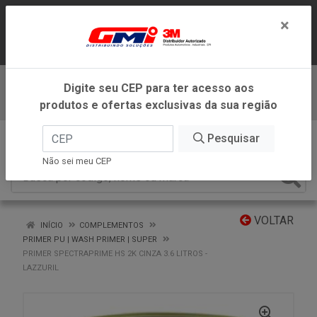
LOJA VIRTUAL EXCLUSIVA PARA
×
ATENDIMENTO DENTRO DO ESTADO DE
MINAS GERAIS.
Digite seu CEP para ter acesso aos
Baixe já nosso APP
produtos e ofertas exclusivas da sua região
0
Pesquisar
Não sei meu CEP
VOLTAR
INÍCIO
COMPLEMENTOS
PRIMER PU | WASH PRIMER | SUPER
PRIMER SPECTRAPRIME HS 2K CINZA 3.6 LITROS -
LAZZURIL