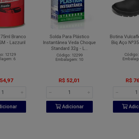
675ml Branco
Solda Para Plástico
Botina Vulcaf
GM - Lazzuril
Instantânea Veda Choque
Biq Aço Nº35
Standard 32g - L...
o: 12129
Código:
Código: 12299
lagem: 6
Embalag
Embalagem: 10
 54,97
R$ 52,01
R$ 76
icionar
Adicionar
Adic