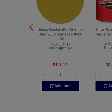
de Segurança PU
Disco Hookit 5Pol 127mm
Tinta PU 
de Amarrar N°44 -
Ouro 236U Sem Furo #800
Mahler II 
Marluvas
- 3M
Códig
digo: 10267
Código: 3425
Emba
balagem: 10
Embalagem: 50
R$ 55,70
R$ 1,19
R$
Adicionar
Adicionar
Ad