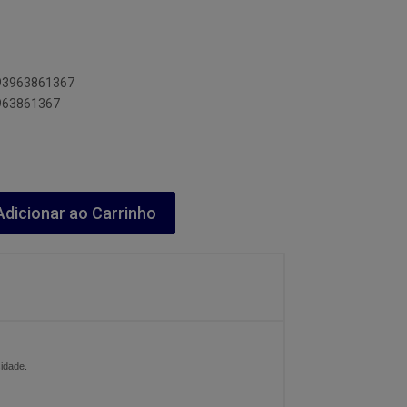
893963861367
3963861367
dicionar ao Carrinho
idade.