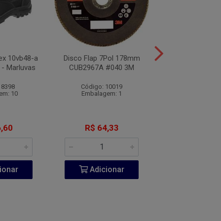
lex 10vb48-a
Disco Flap 7Pol 178mm
Sapato de Segu
 - Marluvas
CUB2967A #040 3M
Bidensidade Amar
Marluva
 8398
Código: 10019
Código: 10
em: 10
Embalagem: 1
Embalagem:
,60
R$ 64,33
R$ 55,7
ionar
Adicionar
Adicio