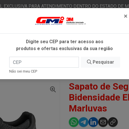
AL EXCLUSIVA PARA ATENDIMENTO DENTRO DO ESTADO DE MI
×
|
Já é cliente? - Entrar
N
Digite seu CEP para ter acesso aos
produtos e ofertas exclusivas da sua região
O
FITAS ADESIVAS
EPI
ESTÉTICA AUTOMOTIVA
Pesquisar
Não sei meu CEP
DE SEGURANÇA PU BIDENSIDADE ELÁSTICO N°35 - MARLUVAS
Sapato de Se
Bidensidade El
Marluvas