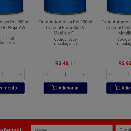
otiva Pol 900ml
Tinta Automotiva Pol 900ml
Tinta Automoti
reto Ninja VW
Lazzuril Prata Bari V
Lazzuril Cin
Metálico Fi...
Metálic
go: 1145
Código: 8355
Código:
lagem: 6
Embalagem: 6
Embalag
R$ 48,11
R$ 90
çamento
Adicionar
Adic
ofertas!