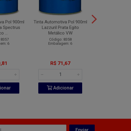
va Pol 900ml
Tinta Automotiva Pol 900ml
Tinta Automotiva
za Spectrus
Lazzuril Prata Egito
Lazzuril Vermelh
o ...
Metálico VW
VW
 8357
Código: 8358
Código: 83
em: 6
Embalagem: 6
Embalagem
,81
R$ 71,67
R$ 76,3
ionar
Adicionar
Adicio