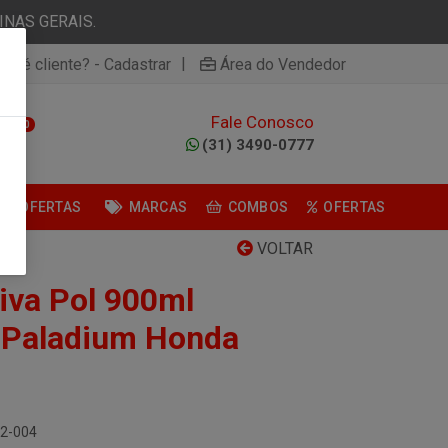
NAS GERAIS.
|
ão é cliente? - Cadastrar
Área do Vendedor
Fale Conosco
0
(31) 3490-0777
OFERTAS
MARCAS
COMBOS
OFERTAS
VOLTAR
iva Pol 900ml
a Paladium Honda
62-004