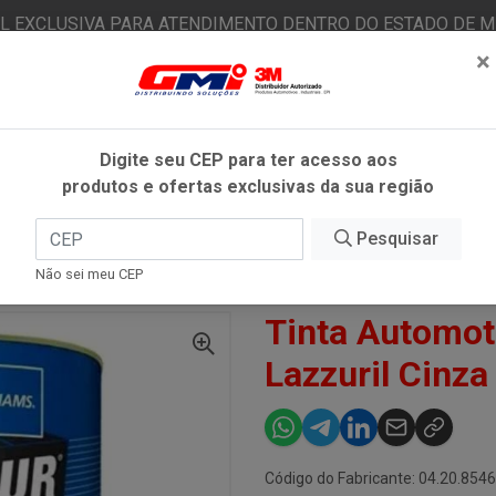
AL EXCLUSIVA PARA ATENDIMENTO DENTRO DO ESTADO DE MI
×
|
Já é cliente? - Entrar
N
Digite seu CEP para ter acesso aos
produtos e ofertas exclusivas da sua região
O
FITAS ADESIVAS
EPI
ESTÉTICA AUTOMOTIVA
Pesquisar
Não sei meu CEP
MOTIVA POL 900ML LAZZURIL CINZA PALADIUM HONDA
Tinta Automot
Lazzuril Cinz
Código do Fabricante: 04.20.854