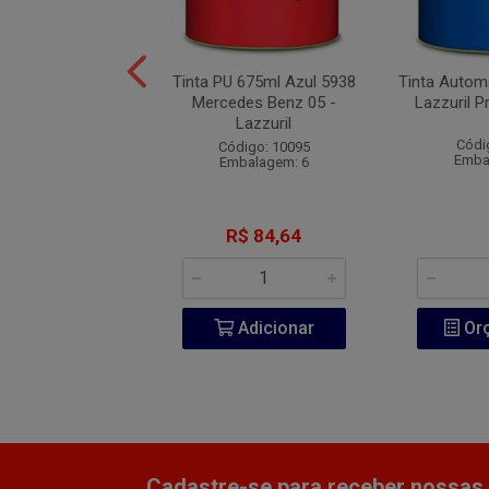
omotiva Pol 900ml
Tinta PU 675ml Azul 5938
Tinta Autom
Vermelho Flash IV
Mercedes Benz 05 -
Lazzuril P
VW
Lazzuril
Códi
ódigo: 8359
Código: 10095
Emba
balagem: 6
Embalagem: 6
R$ 76,37
R$ 84,64
Adicionar
Adicionar
Or
Cadastre-se para receber nossas 