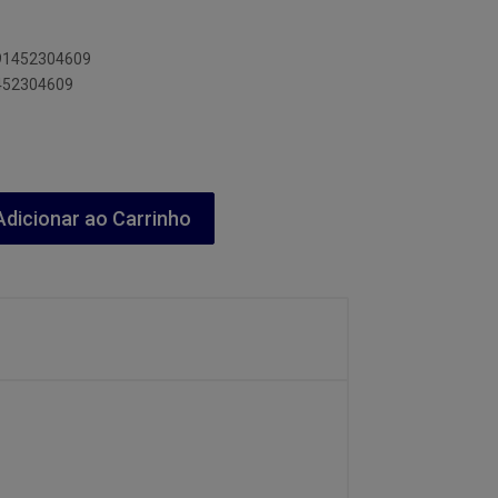
891452304609
1452304609
dicionar ao Carrinho