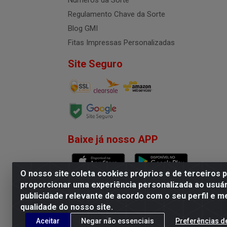
Números da Sorte
Regulamento Chave da Sorte
Blog GMI
Fitas Impressas Personalizadas
Site Seguro
Baixe já nosso APP
O nosso site coleta cookies próprios e de terceiros 
proporcionar uma experiência personalizada ao usuár
publicidade relevante de acordo com o seu perfil e m
G.M.I. Distribuidora LTDA - R
qualidade do nosso site.
Aceitar
Negar não essenciais
Preferências d