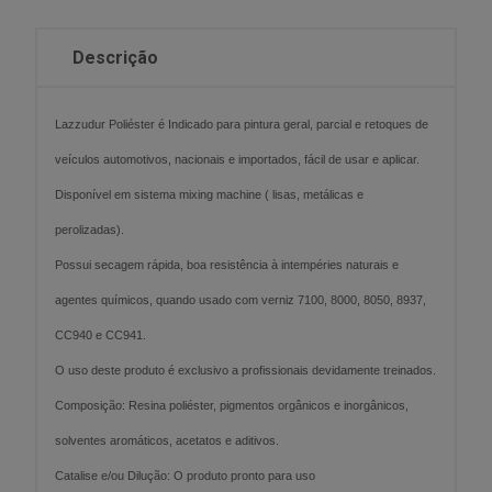
Descrição
Lazzudur Poliéster é Indicado para pintura geral, parcial e retoques de
veículos automotivos, nacionais e importados, fácil de usar e aplicar.
Disponível em sistema mixing machine ( lisas, metálicas e
perolizadas).
Possui secagem rápida, boa resistência à intempéries naturais e
agentes químicos, quando usado com verniz 7100, 8000, 8050, 8937,
CC940 e CC941.
O uso deste produto é exclusivo a profissionais devidamente treinados.
Composição: Resina poliéster, pigmentos orgânicos e inorgânicos,
solventes aromáticos, acetatos e aditivos.
Catalise e/ou Dilução: O produto pronto para uso