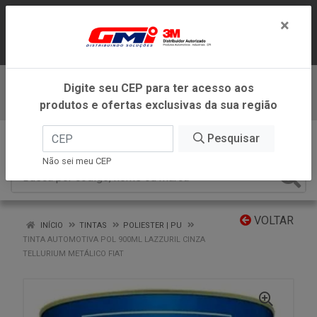
LOJA VIRTUAL EXCLUSIVA PARA
×
ATENDIMENTO DENTRO DO ESTADO DE
MINAS GERAIS.
Digite seu CEP para ter acesso aos
Baixe já nosso APP
produtos e ofertas exclusivas da sua região
0
Pesquisar
Não sei meu CEP
VOLTAR
INÍCIO
TINTAS
POLIESTER | PU
TINTA AUTOMOTIVA POL 900ML LAZZURIL CINZA
TELLURIUM METÁLICO FIAT