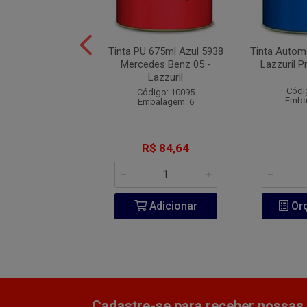
omotiva Pol 900ml
Tinta PU 675ml Azul 5938
Tinta Autom
Vermelho Flash IV
Mercedes Benz 05 -
Lazzuril P
VW
Lazzuril
Códi
ódigo: 8359
Código: 10095
Emba
balagem: 6
Embalagem: 6
R$ 76,37
R$ 84,64
Adicionar
Adicionar
Or
Cadastre-se para receber nossas 