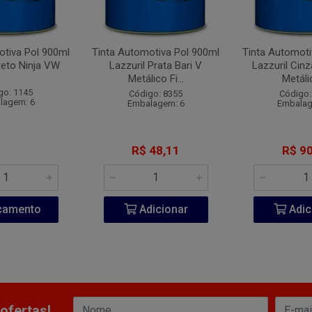
otiva Pol 900ml
Tinta Automotiva Pol 900ml
Tinta Automoti
reto Ninja VW
Lazzuril Prata Bari V
Lazzuril Cin
Metálico Fi...
Metálic
go: 1145
Código: 8355
Código:
lagem: 6
Embalagem: 6
Embalag
R$ 48,11
R$ 90
çamento
Adicionar
Adic
ofertas!