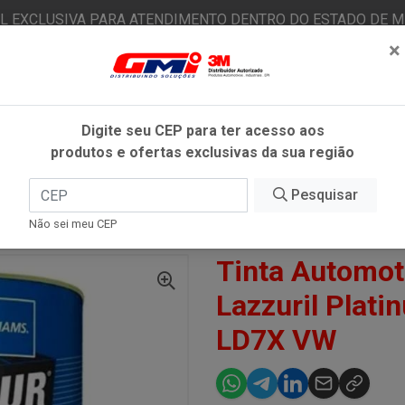
AL EXCLUSIVA PARA ATENDIMENTO DENTRO DO ESTADO DE MI
×
|
Já é cliente? - Entrar
N
Digite seu CEP para ter acesso aos
produtos e ofertas exclusivas da sua região
O
FITAS ADESIVAS
EPI
ESTÉTICA AUTOMOTIVA
Pesquisar
Não sei meu CEP
MOTIVA POL 900ML LAZZURIL PLATINUM GREY METÁLICO LD7X VW
Tinta Automot
Lazzuril Plati
LD7X VW