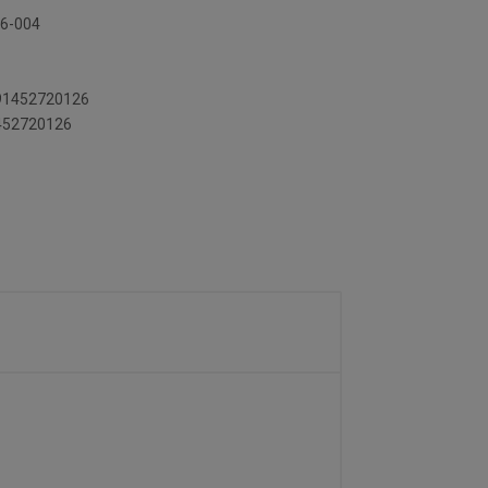
26-004
891452720126
1452720126