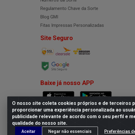
Números da Sorte
Regulamento Chave da Sorte
Blog GMI
Fitas Impressas Personalizadas
Site Seguro
Baixe já nosso APP
O nosso site coleta cookies próprios e de terceiros 
proporcionar uma experiência personalizada ao usuár
publicidade relevante de acordo com o seu perfil e m
G.M.I. Distribuidora LTDA - R
qualidade do nosso site.
Aceitar
Negar não essenciais
Preferências d