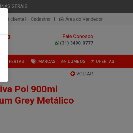
NAS GERAIS.
|
ão é cliente? - Cadastrar
Área do Vendedor
Fale Conosco
0
(31) 3490-0777
OFERTAS
MARCAS
COMBOS
OFERTAS
VOLTAR
iva Pol 900ml
num Grey Metálico