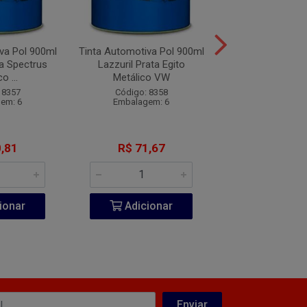
va Pol 900ml
Tinta Automotiva Pol 900ml
Tinta Automotiva
za Spectrus
Lazzuril Prata Egito
Lazzuril Vermelh
o ...
Metálico VW
VW
 8357
Código: 8358
Código: 83
em: 6
Embalagem: 6
Embalagem
,81
R$ 71,67
R$ 76,3
ionar
Adicionar
Adicio