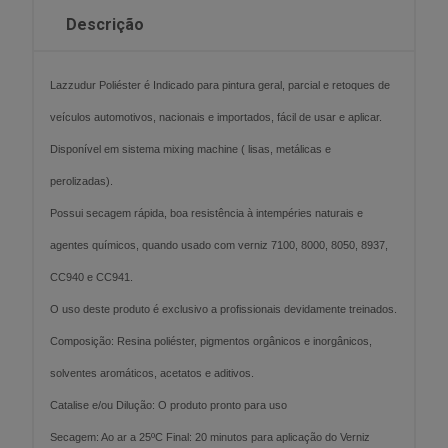
Descrição
Lazzudur Poliéster é Indicado para pintura geral, parcial e retoques de
veículos automotivos, nacionais e importados, fácil de usar e aplicar.
Disponível em sistema mixing machine ( lisas, metálicas e
perolizadas).
Possui secagem rápida, boa resistência à intempéries naturais e
agentes químicos, quando usado com verniz 7100, 8000, 8050, 8937,
CC940 e CC941.
O uso deste produto é exclusivo a profissionais devidamente treinados.
Composição: Resina poliéster, pigmentos orgânicos e inorgânicos,
solventes aromáticos, acetatos e aditivos.
Catalise e/ou Dilução: O produto pronto para uso
Secagem: Ao ar a 25ºC Final: 20 minutos para aplicação do Verniz