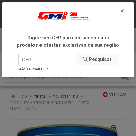
LOJA VIRTUAL EXCLUSIVA PARA
×
ATENDIMENTO DENTRO DO ESTADO DE
MINAS GERAIS.
Digite seu CEP para ter acesso aos
Baixe já nosso APP
produtos e ofertas exclusivas da sua região
0
Pesquisar
Não sei meu CEP
VOLTAR
INÍCIO
TINTAS
POLIESTER | PU
TINTA AUTOMOTIVA POL 900ML LAZZURIL PRETO
GLOBAL LISA GM