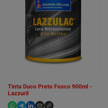
Tinta Duco Preto Fosco 900ml -
Lazzuril