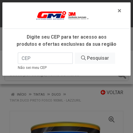
LOJA VIRTUAL EXCLUSIVA PARA
×
ATENDIMENTO DENTRO DO ESTADO DE
MINAS GERAIS.
Digite seu CEP para ter acesso aos
Baixe já nosso APP
produtos e ofertas exclusivas da sua região
0
Pesquisar
Não sei meu CEP
VOLTAR
INÍCIO
TINTAS
DUCO
TINTA DUCO PRETO FOSCO 900ML - LAZZURIL