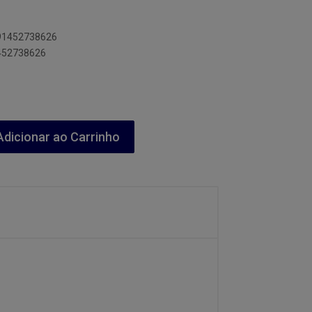
891452738626
1452738626
dicionar ao Carrinho