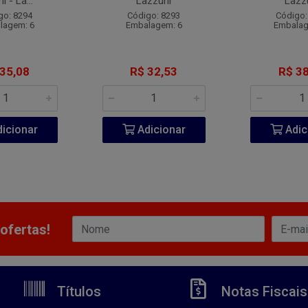
 - La...
Lazzuril
Lazzu
go: 8294
Código: 8293
Código:
lagem: 6
Embalagem: 6
Embalag
 35,08
R$ 32,53
R$ 38
icionar
Adicionar
Adic
ofertas!
Títulos
Notas Fiscais