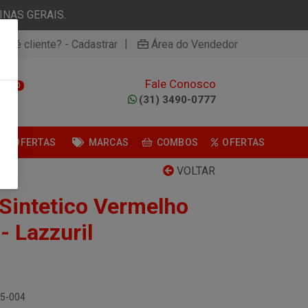
NAS GERAIS.
|
ão é cliente? - Cadastrar
Área do Vendedor
Fale Conosco
0
(31) 3490-0777
OFERTAS
MARCAS
COMBOS
OFERTAS
VOLTAR
 Sintetico Vermelho
 Lazzuril
35-004