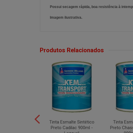
Possui secagem rápida, boa resistência à intemp
Imagem ilustrativa.
Produtos Relacionados
smalte Sintético
Tinta Esmalte Sintético
Tinta Esma
io Opalescente
Preto Cadilac 900ml -
Preto Chass