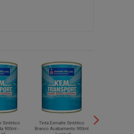
e Sintético
Tinta Esmalte Sintético
Tinta Esmalte S
a 900ml -
Branco Acabamento 900ml
Alumínio Opal