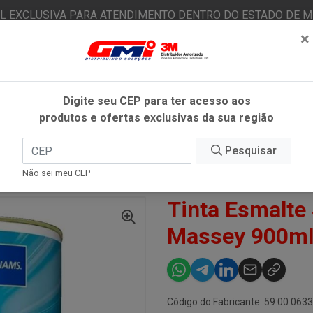
AL EXCLUSIVA PARA ATENDIMENTO DENTRO DO ESTADO DE MI
×
|
Já é cliente? - Entrar
N
Digite seu CEP para ter acesso aos
produtos e ofertas exclusivas da sua região
O
FITAS ADESIVAS
EPI
ESTÉTICA AUTOMOTIVA
Pesquisar
Não sei meu CEP
INTETICO VERMELHO MASSEY 900ML- LAZZURIL
Tinta Esmalte
Massey 900ml-
Código do Fabricante: 59.00.063