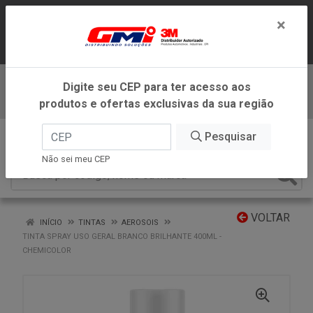
LOJA VIRTUAL EXCLUSIVA PARA
×
ATENDIMENTO DENTRO DO ESTADO DE
MINAS GERAIS.
Digite seu CEP para ter acesso aos
Baixe já nosso APP
produtos e ofertas exclusivas da sua região
0
Pesquisar
Não sei meu CEP
VOLTAR
INÍCIO
TINTAS
AEROSOIS
TINTA SPRAY USO GERAL BRANCO BRILHANTE 400ML -
CHEMICOLOR