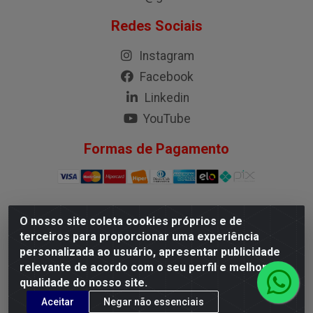
Redes Sociais
Instagram
Facebook
Linkedin
YouTube
Formas de Pagamento
O nosso site coleta cookies próprios e de
G.M.I. Distribuidora LTDA - Rua Conselheiro Pena, 50 -
terceiros para proporcionar uma experiência
Santa Branca, Belo Horizonte/MG - CEP 31.710-150 -
personalizada ao usuário, apresentar publicidade
CNPJ 04.098.359/0001-02
relevante de acordo com o seu perfil e melhorar a
qualidade do nosso site.
Aceitar
Negar não essenciais