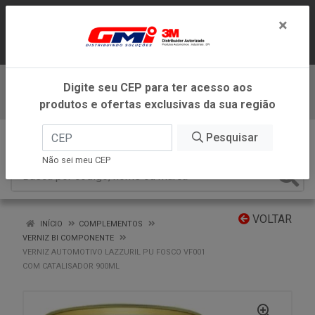
LOJA VIRTUAL EXCLUSIVA PARA
×
ATENDIMENTO DENTRO DO ESTADO DE
MINAS GERAIS.
Digite seu CEP para ter acesso aos
Baixe já nosso APP
produtos e ofertas exclusivas da sua região
0
Pesquisar
Não sei meu CEP
VOLTAR
INÍCIO
COMPLEMENTOS
VERNIZ BI COMPONENTE
VERNIZ AUTOMOTIVO LAZZURIL PU FOSCO VF001
COM CATALISADOR 900ML