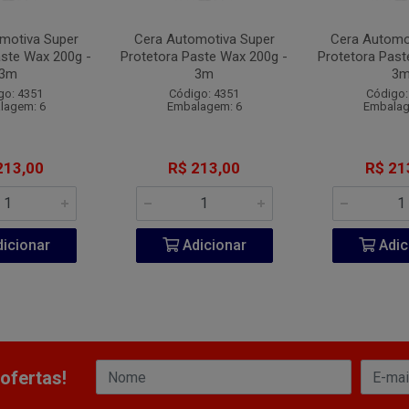
motiva Super
Cera Automotiva Super
Cera Automo
aste Wax 200g -
Protetora Paste Wax 200g -
Protetora Past
3m
3m
3
go: 4351
Código: 4351
Código:
lagem: 6
Embalagem: 6
Embalag
213,00
R$ 213,00
R$ 21
icionar
Adicionar
Adic
ofertas!