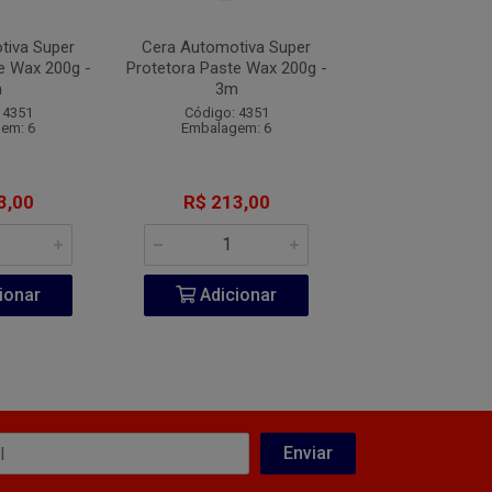
tiva Super
Cera Automotiva Super
Cera Automotiv
e Wax 200g -
Protetora Paste Wax 200g -
Protetora Paste 
m
3m
3m
 4351
Código: 4351
Código: 43
em: 6
Embalagem: 6
Embalagem
3,00
R$ 213,00
R$ 213,
ionar
Adicionar
Adicio