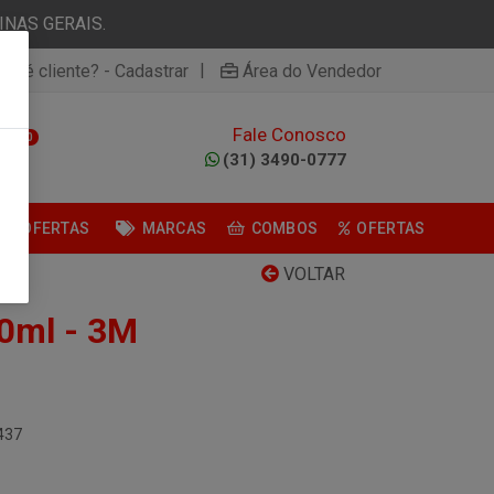
NAS GERAIS.
|
ão é cliente? - Cadastrar
Área do Vendedor
Fale Conosco
0
(31) 3490-0777
OFERTAS
MARCAS
COMBOS
OFERTAS
VOLTAR
00ml - 3M
437