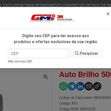
AL EXCLUSIVA PARA ATENDIMENTO DENTRO DO ESTADO DE MI
×
|
Já é cliente? - Entrar
N
Digite seu CEP para ter acesso aos
produtos e ofertas exclusivas da sua região
O
FITAS ADESIVAS
EPI
ESTÉTICA AUTOMOTIVA
Pesquisar
Não sei meu CEP
ML - 3M
Auto Brilho 5
Código do Fabricante: HB004584
Código: 863
Código NCM: 34053000