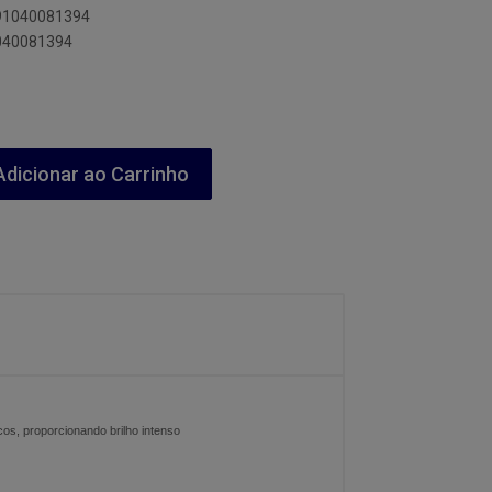
891040081394
1040081394
dicionar ao Carrinho
cos, proporcionando brilho intenso