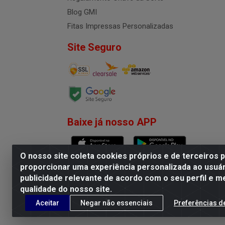
Blog GMI
Fitas Impressas Personalizadas
Site Seguro
Baixe já nosso APP
O nosso site coleta cookies próprios e de terceiros 
proporcionar uma experiência personalizada ao usuár
publicidade relevante de acordo com o seu perfil e m
G.M.I. Distribuidora LTDA - R
qualidade do nosso site.
Aceitar
Negar não essenciais
Preferências d