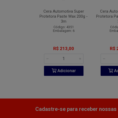
utomotiva Super
Cera Automotiva Super
Cera Auto
 Paste Wax 200g -
Protetora Paste Wax 200g -
Protetora P
3m
3m
ódigo: 4351
Código: 4351
Códi
balagem: 6
Embalagem: 6
Emba
$ 213,00
R$ 213,00
R$ 
Adicionar
Adicionar
Ad
Cadastre-se para receber nossas 