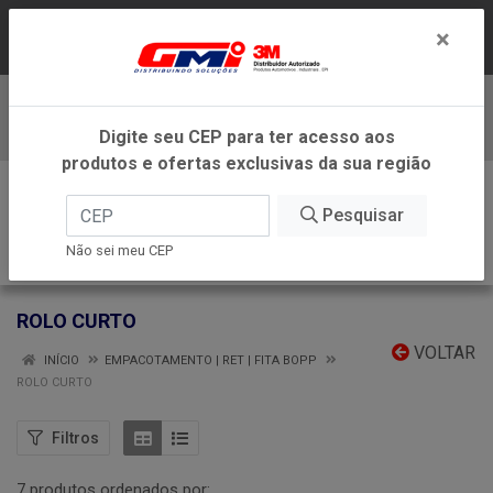
LOJA VIRTUAL EXCLUSIVA PARA ATENDIMENTO
×
DENTRO DO ESTADO DE MINAS GERAIS.
Baixe já nosso APP
Digite seu CEP para ter acesso aos
produtos e ofertas exclusivas da sua região
0
Pesquisar
Não sei meu CEP
ROLO CURTO
VOLTAR
INÍCIO
EMPACOTAMENTO | RET | FITA BOPP
ROLO CURTO
Filtros
7 produtos ordenados por: