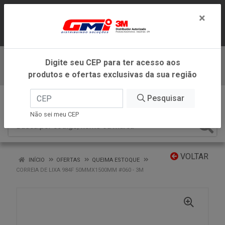
LOJA VIRTUAL EXCLUSIVA PARA
×
ATENDIMENTO DENTRO DO ESTADO DE
MINAS GERAIS.
Digite seu CEP para ter acesso aos
Baixe já nosso APP
produtos e ofertas exclusivas da sua região
0
Pesquisar
Não sei meu CEP
VOLTAR
INÍCIO
OFERTAS
QUEIMA ESTOQUE
CORREIA DE LIXA 984F 50MMX1500MM #060 - 3M