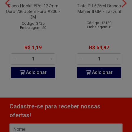
Disco Hookit 5Pol 127mm
Tinta PU 675ml Branco
Ouro 236U Sem Furo #800 -
Mahler II GM - Lazzuril
3M
Código: 12129
Código: 3425
Embalagem: 6
Embalagem: 50
R$ 1,19
R$ 54,97
Adicionar
Adicionar
Cadastre-se para receber nossas
ofertas!