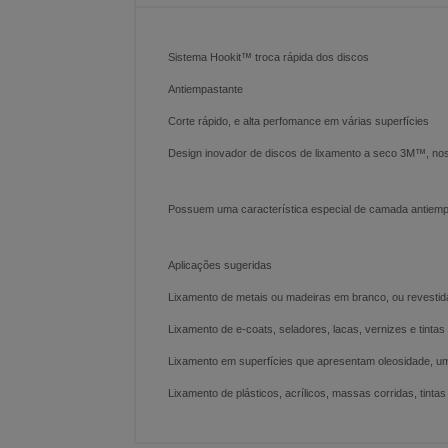
Sistema Hookit™ troca rápida dos discos
Antiempastante
Corte rápido, e alta perfomance em várias superfícies
Design inovador de discos de lixamento a seco 3M™, nos
Possuem uma característica especial de camada antiemp
Aplicações sugeridas
Lixamento de metais ou madeiras em branco, ou revestid
Lixamento de e-coats, seladores, lacas, vernizes e tintas
Lixamento em superfícies que apresentam oleosidade, u
Lixamento de plásticos, acrílicos, massas corridas, tintas