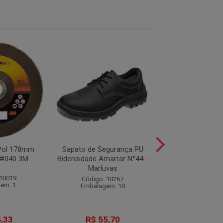
7Pol 178mm
Sapato de Segurança PU
Sapato de Segu
#040 3M
Bidensidade Amarrar N°44 -
Bidensidade Elást
Marluvas
Marluva
 10019
Código: 10267
Código: 10
em: 1
Embalagem: 10
Embalagem:
,33
R$ 55,70
R$ 65,5