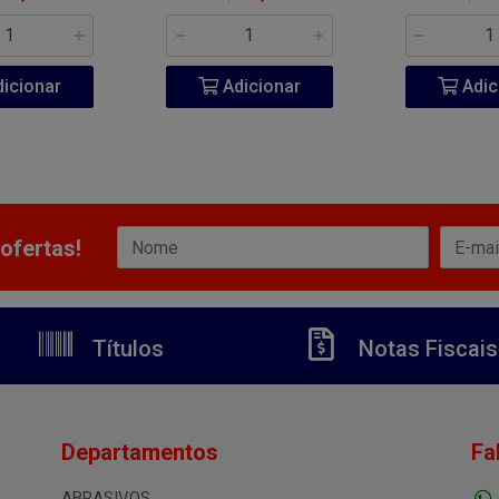
icionar
Adicionar
Adic
ofertas!
Títulos
Notas Fiscais
Departamentos
Fa
ABRASIVOS