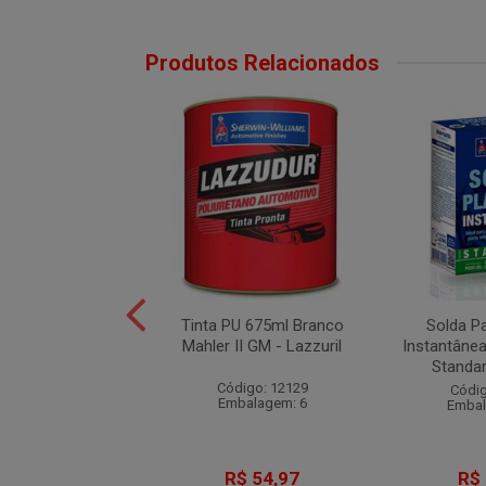
Produtos Relacionados
de Segurança PU
Tinta PU 675ml Branco
Solda Pa
de Elástico N°35 -
Mahler II GM - Lazzuril
Instantâne
Marluvas
Standard
Código: 12129
digo: 10268
Códig
Embalagem: 6
balagem: 10
Embal
R$ 65,57
R$ 54,97
R$