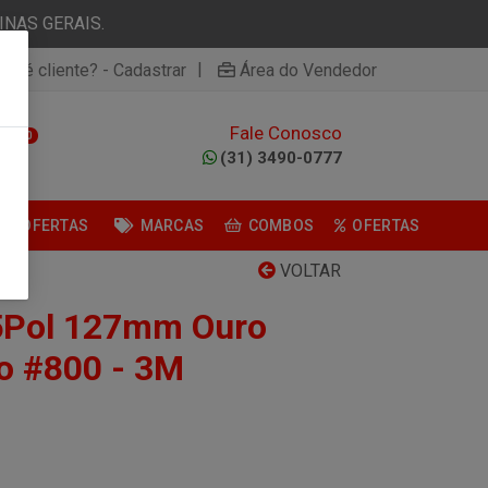
NAS GERAIS.
|
ão é cliente? - Cadastrar
Área do Vendedor
Fale Conosco
0
(31) 3490-0777
OFERTAS
MARCAS
COMBOS
OFERTAS
VOLTAR
 5Pol 127mm Ouro
o #800 - 3M