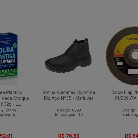
ra Plástico
Botina Vulcaflex 10vb48-a
Disco Flap 
a Veda Choque
Biq Aço Nº35 - Marluvas
CUB2967A 
 32g - L...
Código: 8398
Código:
o: 12299
Embalagem: 10
Embalag
agem: 10
 52,01
R$ 76,60
R$ 64