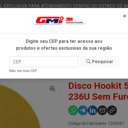
AL EXCLUSIVA PARA ATENDIMENTO DENTRO DO ESTADO DE MI
×
|
Já é cliente? - Entrar
N
Digite seu CEP para ter acesso aos
produtos e ofertas exclusivas da sua região
O
FITAS ADESIVAS
EPI
ESTÉTICA AUTOMOTIVA
Pesquisar
Não sei meu CEP
OOKIT 5POL 127MM OURO 236U SEM FURO #800 - 3M
Disco Hookit
236U Sem Fur
Código do Fabricante: 1234587