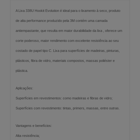
A Lixa 338U Hookit Evolution é ideal para o lixamento à seco, produto
de alta performance produzido pela 3M contém uma camada
antiempastante, que resulta em maior durabilidade da lixa , oferece um
corte poderoso, maior rendimento com excelente resistência ao seu
costado de papel tipo C. Lixa para superfícies de madeiras, pinturas,
plásticos, fibra de vidro, materiais compostos, massas poliéster e
plástica.
Aplicações:
Superfícies em revestimentos: como madeiras e fibras de vidro;
Superfícies com revestimento: tintas, primers, massas, entre outras.
Vantagens e benefícios:
Alta resistência;