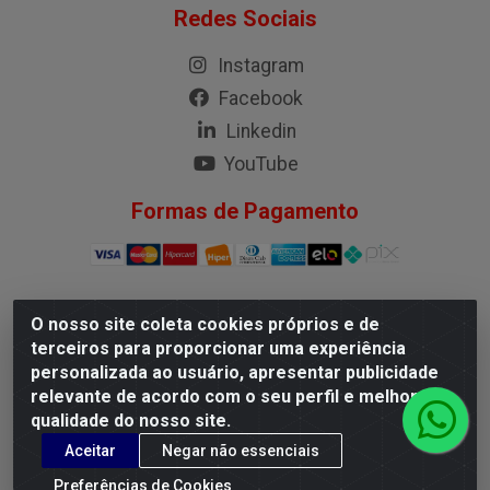
Redes Sociais
Instagram
Facebook
Linkedin
YouTube
Formas de Pagamento
O nosso site coleta cookies próprios e de
G.M.I. Distribuidora LTDA - Rua Conselheiro Pena, 50 -
terceiros para proporcionar uma experiência
Santa Branca, Belo Horizonte/MG - CEP 31.710-150 -
personalizada ao usuário, apresentar publicidade
CNPJ 04.098.359/0001-02
relevante de acordo com o seu perfil e melhorar a
qualidade do nosso site.
Aceitar
Negar não essenciais
Preferências de Cookies