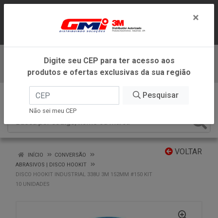
LOJA VIRTUAL EXCLUSIVA PARA
×
ATENDIMENTO DENTRO DO ESTADO DE
MINAS GERAIS.
Digite seu CEP para ter acesso aos
Baixe já nosso APP
produtos e ofertas exclusivas da sua região
0
Pesquisar
Não sei meu CEP
VOLTAR
INÍCIO
CONVERSÃO
ABRASIVOS | DISCO HOOKIT
DISCO HOOKIT INDUSTRIAL 338U 3M 152MM #150 KIT
10 UNIDADES