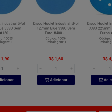
 Industrial 5Pol
Disco Hookit Industrial 5Pol
Disco Hookit In
ue 338U Sem
127mm Blue 338U Sem
338U 225mm 
#150 -...
Furo #400 -...
Furos #
o: 10053
Código: 10054
Código:
lagem: 1
Embalagem: 1
Embalag
 1,90
R$ 1,60
R$ 4
icionar
Adicionar
Adic