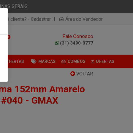
NAS GERAIS.
|
ão é cliente? - Cadastrar
Área do Vendedor
Fale Conosco
0
(31) 3490-0777
OFERTAS
MARCAS
COMBOS
OFERTAS
VOLTAR
luma 152mm Amarelo
 #040 - GMAX