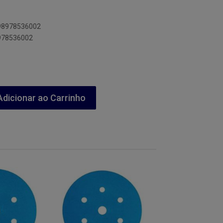
898978536002
8978536002
dicionar ao Carrinho