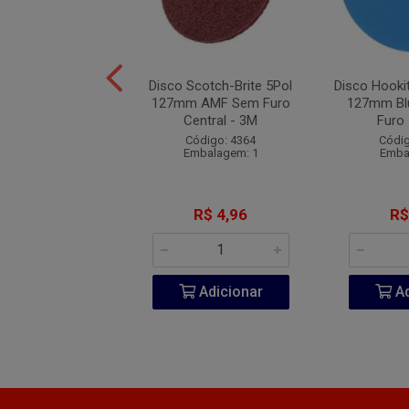
ookit Industrial
Disco Scotch-Brite 5Pol
Disco Hookit
 152mm #150 Kit
127mm AMF Sem Furo
127mm Bl
0 Unidades
Central - 3M
Furo 
digo: 12244
Código: 4364
Códig
balagem: 1
Embalagem: 1
Emba
R$ 23,97
R$ 4,96
R$
Adicionar
Adicionar
Ad