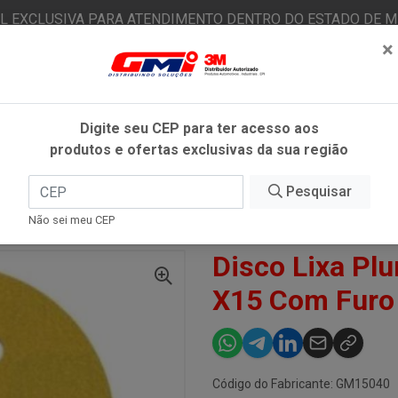
AL EXCLUSIVA PARA ATENDIMENTO DENTRO DO ESTADO DE MI
×
|
Já é cliente? - Entrar
N
Digite seu CEP para ter acesso aos
produtos e ofertas exclusivas da sua região
O
FITAS ADESIVAS
EPI
ESTÉTICA AUTOMOTIVA
Pesquisar
Não sei meu CEP
DISCO LIXA PLUMA 152MM AMARELO X15 COM FURO #040 - GMAX
Disco Lixa P
X15 Com Furo
Código do Fabricante: GM15040