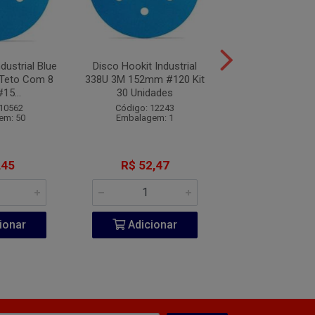
dustrial Blue
Disco Hookit Industrial
Disco Hookit In
Teto Com 8
338U 3M 152mm #120 Kit
338U 3M 152mm 
15...
30 Unidades
10 Unidad
 10562
Código: 12243
Código: 12
em: 50
Embalagem: 1
Embalagem
,45
R$ 52,47
R$ 23,9
ionar
Adicionar
Adicio