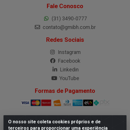
Fale Conosco
(31) 3490-0777
contato@gmibh.com.br
Redes Sociais
Instagram
Facebook
Linkedin
YouTube
Formas de Pagamento
O nosso site coleta cookies próprios e de
G.M.I. Distribuidora LTDA - Rua Conselheiro Pena, 50 - Santa
terceiros para proporcionar uma experiência