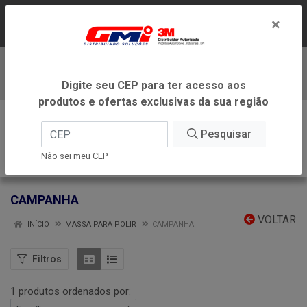
LOJA VIRTUAL EXCLUSIVA PARA ATENDIMENTO
×
DENTRO DO ESTADO DE MINAS GERAIS.
Baixe já nosso APP
Digite seu CEP para ter acesso aos
produtos e ofertas exclusivas da sua região
0
Pesquisar
Não sei meu CEP
CAMPANHA
VOLTAR
INÍCIO
MASSA PARA POLIR
CAMPANHA
Filtros
1 produtos ordenados por: