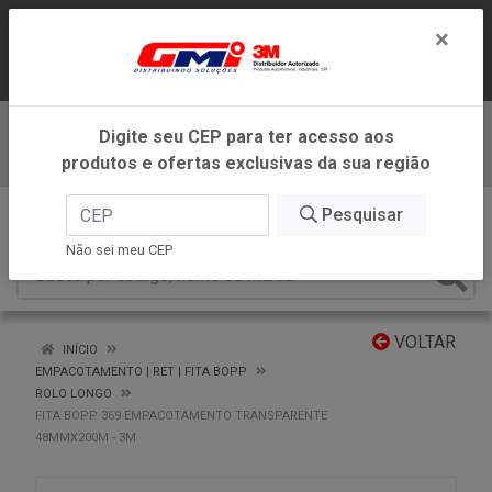
LOJA VIRTUAL EXCLUSIVA PARA
×
ATENDIMENTO DENTRO DO ESTADO DE
MINAS GERAIS.
Digite seu CEP para ter acesso aos
Baixe já nosso APP
produtos e ofertas exclusivas da sua região
0
Pesquisar
Não sei meu CEP
VOLTAR
INÍCIO
EMPACOTAMENTO | RET | FITA BOPP
ROLO LONGO
FITA BOPP 369 EMPACOTAMENTO TRANSPARENTE
48MMX200M - 3M