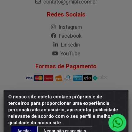
contato@gmibh.com.br
Redes Sociais
Instagram
Facebook
Linkedin
YouTube
Formas de Pagamento
O nosso site coleta cookies próprios e de
G.M.I. Distribuidora LTDA - Rua Conselheiro Pena, 50 -
terceiros para proporcionar uma experiência
Santa Branca, Belo Horizonte/MG - CEP 31.710-150 -
personalizada ao usuário, apresentar publicidade
CNPJ 04.098.359/0001-02
relevante de acordo com o seu perfil e melhorar a
qualidade do nosso site.
Aceitar
Negar não essenciais