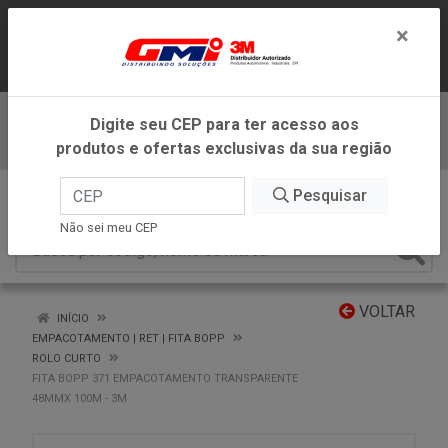
LOJA VIRTUAL EXCLUSIVA PARA
×
ATENDIMENTO DENTRO DO ESTADO DE
MINAS GERAIS.
Digite seu CEP para ter acesso aos
Baixe já nosso APP
produtos e ofertas exclusivas da sua região
0
Pesquisar
Não sei meu CEP
VOLTAR
INÍCIO
EMPACOTAMENTO | RET | FITA BOPP
ROLO CURTO
FITA BOPP 371 EMPACOTAMENTO TRANSPARENTE
48MMX 100M - 3M