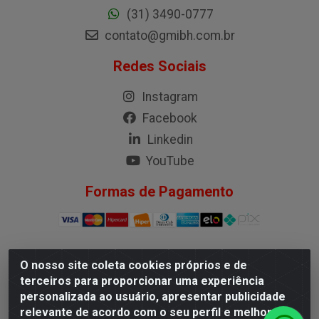
(31) 3490-0777
contato@gmibh.com.br
Redes Sociais
Instagram
Facebook
Linkedin
YouTube
Formas de Pagamento
O nosso site coleta cookies próprios e de
G.M.I. Distribuidora LTDA - Rua Conselheiro Pena, 50 -
terceiros para proporcionar uma experiência
Santa Branca, Belo Horizonte/MG - CEP 31.710-150 -
personalizada ao usuário, apresentar publicidade
CNPJ 04.098.359/0001-02
relevante de acordo com o seu perfil e melhorar a