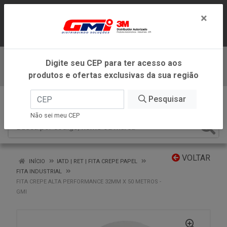
LOJA VIRTUAL EXCLUSIVA PARA
×
ATENDIMENTO DENTRO DO ESTADO DE
MINAS GERAIS.
Digite seu CEP para ter acesso aos
Baixe já nosso APP
produtos e ofertas exclusivas da sua região
0
Pesquisar
Não sei meu CEP
VOLTAR
INÍCIO
IATD | RET | FITA CREPE PAPEL
FITA INDUSTRIAL
FITA CREPE ALTA PERFORMANCE 32MM X 50 METROS -
GMI