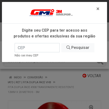
LOJA VIRTUAL EXCLUSIVA PARA
×
ATENDIMENTO DENTRO DO ESTADO DE
MINAS GERAIS.
Digite seu CEP para ter acesso aos
Baixe já nosso APP
produtos e ofertas exclusivas da sua região
0
Pesquisar
Não sei meu CEP
VOLTAR
INÍCIO
CONVERSÃO
IATD | RET | FITA DUPLA FACE VHB
FITA DUPLA FACE 4908 TRANSPARENTE RESISTENTE
12MM X 20 METROS - 3M