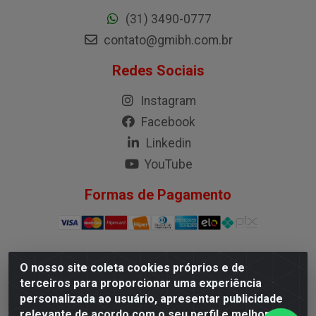
(31) 3490-0777
contato@gmibh.com.br
Redes Sociais
Instagram
Facebook
Linkedin
YouTube
Formas de Pagamento
O nosso site coleta cookies próprios e de
G.M.I. Distribuidora LTDA - Rua Conselheiro Pena, 50 -
terceiros para proporcionar uma experiência
Santa Branca, Belo Horizonte/MG - CEP 31.710-150 -
personalizada ao usuário, apresentar publicidade
CNPJ 04.098.359/0001-02
relevante de acordo com o seu perfil e melhorar a