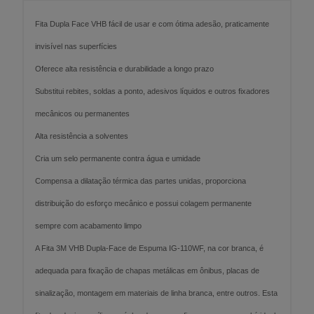
Fita Dupla Face VHB fácil de usar e com ótima adesão, praticamente
invisível nas superfícies
Oferece alta resistência e durabilidade a longo prazo
Substitui rebites, soldas a ponto, adesivos líquidos e outros fixadores
mecânicos ou permanentes
Alta resistência a solventes
Cria um selo permanente contra água e umidade
Compensa a dilatação térmica das partes unidas, proporciona
distribuição do esforço mecânico e possui colagem permanente
sempre com acabamento limpo
A Fita 3M VHB Dupla-Face de Espuma IG-110WF, na cor branca, é
adequada para fixação de chapas metálicas em ônibus, placas de
sinalização, montagem em materiais de linha branca, entre outros. Esta