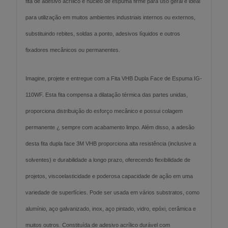
fita de adesivo acrílico e núcleo de espuma firme para uso geral é ideal
para utilização em muitos ambientes industriais internos ou externos,
substituindo rebites, soldas a ponto, adesivos líquidos e outros
fixadores mecânicos ou permanentes.
Imagine, projete e entregue com a Fita VHB Dupla Face de Espuma IG-
110WF. Esta fita compensa a dilatação térmica das partes unidas,
proporciona distribuição do esforço mecânico e possui colagem
permanente ¿ sempre com acabamento limpo. Além disso, a adesão
desta fita dupla face 3M VHB proporciona alta resistência (inclusive a
solventes) e durabilidade a longo prazo, oferecendo flexibilidade de
projetos, viscoelasticidade e poderosa capacidade de ação em uma
variedade de superfícies. Pode ser usada em vários substratos, como
alumínio, aço galvanizado, inox, aço pintado, vidro, epóxi, cerâmica e
muitos outros. Constituída de adesivo acrílico durável com