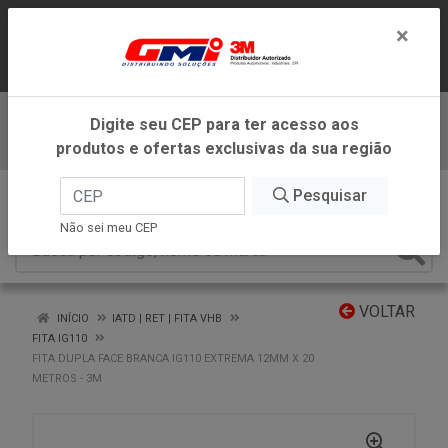
LOJA VIRTUAL EXCLUSIVA PARA
×
ATENDIMENTO DENTRO DO ESTADO DE
MINAS GERAIS.
Digite seu CEP para ter acesso aos
Baixe já nosso APP
produtos e ofertas exclusivas da sua região
0
Pesquisar
Não sei meu CEP
VOLTAR
INÍCIO
IATD | RET | FITA VHB
FITA IG110
FITA DUPLA FACE BRANCA IG110 EXTREMA 12MM X 20
METROS - 3M