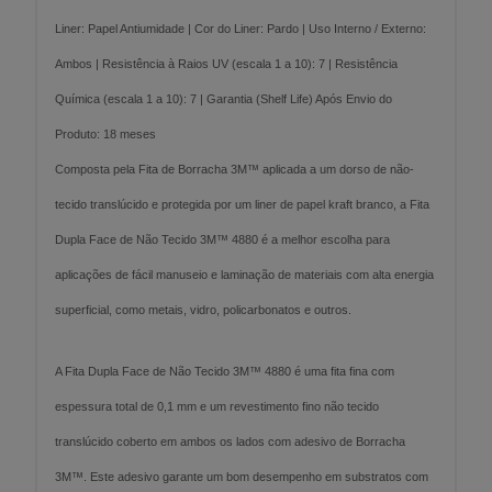
Liner: Papel Antiumidade | Cor do Liner: Pardo | Uso Interno / Externo:
Ambos | Resistência à Raios UV (escala 1 a 10): 7 | Resistência
Química (escala 1 a 10): 7 | Garantia (Shelf Life) Após Envio do
Produto: 18 meses
Composta pela Fita de Borracha 3M™ aplicada a um dorso de não-
tecido translúcido e protegida por um liner de papel kraft branco, a Fita
Dupla Face de Não Tecido 3M™ 4880 é a melhor escolha para
aplicações de fácil manuseio e laminação de materiais com alta energia
superficial, como metais, vidro, policarbonatos e outros.
A Fita Dupla Face de Não Tecido 3M™ 4880 é uma fita fina com
espessura total de 0,1 mm e um revestimento fino não tecido
translúcido coberto em ambos os lados com adesivo de Borracha
3M™. Este adesivo garante um bom desempenho em substratos com