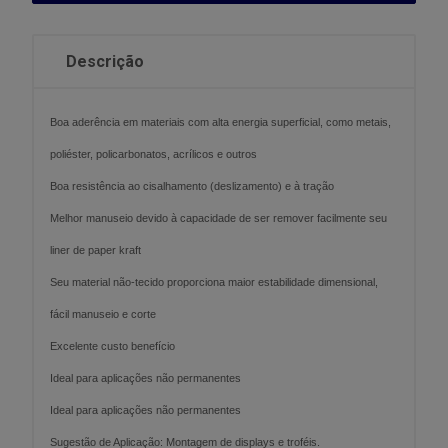
Descrição
Boa aderência em materiais com alta energia superficial, como metais,
poliéster, policarbonatos, acrílicos e outros
Boa resistência ao cisalhamento (deslizamento) e à tração
Melhor manuseio devido à capacidade de ser remover facilmente seu
liner de paper kraft
Seu material não-tecido proporciona maior estabilidade dimensional,
fácil manuseio e corte
Excelente custo benefício
Ideal para aplicações não permanentes
Ideal para aplicações não permanentes
Sugestão de Aplicação: Montagem de displays e troféis.