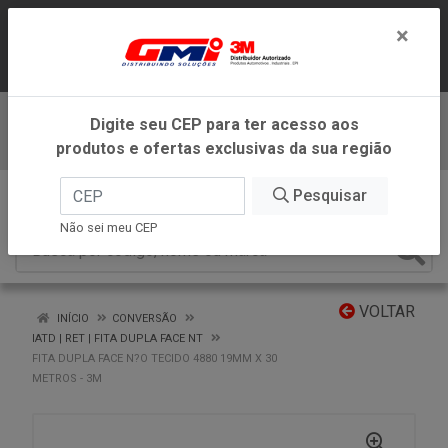
LOJA VIRTUAL EXCLUSIVA PARA
×
ATENDIMENTO DENTRO DO ESTADO DE
MINAS GERAIS.
Digite seu CEP para ter acesso aos
Baixe já nosso APP
produtos e ofertas exclusivas da sua região
0
Pesquisar
Não sei meu CEP
VOLTAR
INÍCIO
CONVERSÃO
IATD | RET | FITA DUPLA FACE NT
FITA DUPLA FACE N?O TECIDO 4880 19MM X 30
METROS - 3M