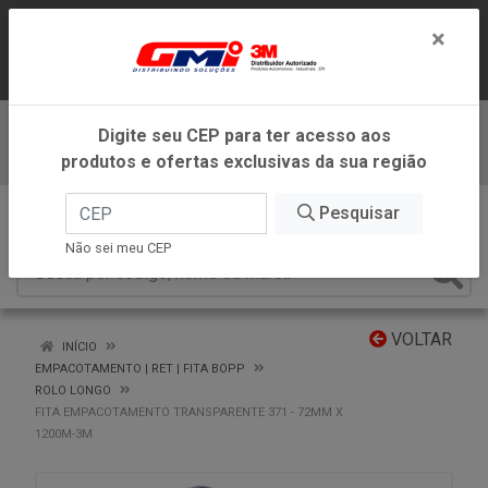
LOJA VIRTUAL EXCLUSIVA PARA
×
ATENDIMENTO DENTRO DO ESTADO DE
MINAS GERAIS.
Digite seu CEP para ter acesso aos
Baixe já nosso APP
produtos e ofertas exclusivas da sua região
0
Pesquisar
Não sei meu CEP
VOLTAR
INÍCIO
EMPACOTAMENTO | RET | FITA BOPP
ROLO LONGO
FITA EMPACOTAMENTO TRANSPARENTE 371 - 72MM X
1200M-3M