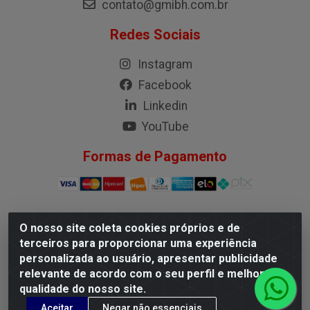
contato@gmibh.com.br
Redes Sociais
Instagram
Facebook
Linkedin
YouTube
Formas de Pagamento
O nosso site coleta cookies próprios e de
G.M.I. Distribuidora LTDA - Rua Conselheiro Pena, 50 -
terceiros para proporcionar uma experiência
Santa Branca, Belo Horizonte/MG - CEP 31.710-150 -
personalizada ao usuário, apresentar publicidade
CNPJ 04.098.359/0001-02
relevante de acordo com o seu perfil e melhorar a
qualidade do nosso site.
Aceitar
Negar não essenciais