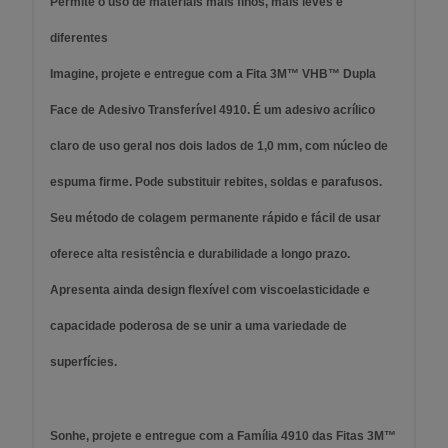
Permite o uso de materiais mais finos, mais leves e
diferentes
Imagine, projete e entregue com a Fita 3M™ VHB™ Dupla
Face de Adesivo Transferível 4910. É um adesivo acrílico
claro de uso geral nos dois lados de 1,0 mm, com núcleo de
espuma firme. Pode substituir rebites, soldas e parafusos.
Seu método de colagem permanente rápido e fácil de usar
oferece alta resistência e durabilidade a longo prazo.
Apresenta ainda design flexível com viscoelasticidade e
capacidade poderosa de se unir a uma variedade de
superfícies.
Sonhe, projete e entregue com a Família 4910 das Fitas 3M™