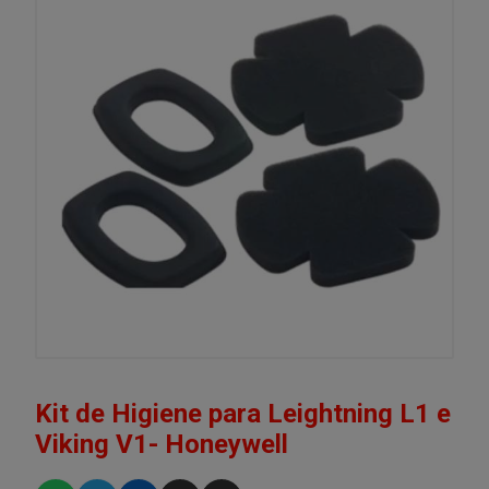
Kit de Higiene para Leightning L1 e
Viking V1- Honeywell