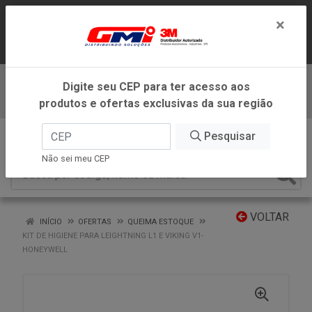
LOJA VIRTUAL EXCLUSIVA PARA
×
ATENDIMENTO DENTRO DO ESTADO DE
MINAS GERAIS.
Digite seu CEP para ter acesso aos
Baixe já nosso APP
produtos e ofertas exclusivas da sua região
0
Pesquisar
Não sei meu CEP
VOLTAR
INÍCIO
OFERTAS
QUEIMA ESTOQUE
KIT DE HIGIENE PARA LEIGHTNING L1 E VIKING V1-
HONEYWELL