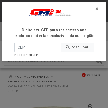
LOJA VIRTUAL EXCLUSIVA PARA
×
ATENDIMENTO DENTRO DO ESTADO DE
MINAS GERAIS.
Digite seu CEP para ter acesso aos
Baixe já nosso APP
produtos e ofertas exclusivas da sua região
0
Pesquisar
Não sei meu CEP
VOLTAR
INÍCIO
COMPLEMENTOS
MASSA PLASTICA | MASSA RAPIDA
MASSA RÁPIDA CINZA CARPLAST 1.25KG - MAXI
RUBBER