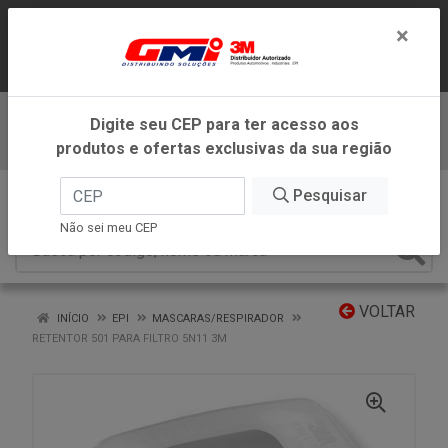
LOJA VIRTUAL EXCLUSIVA PARA
×
ATENDIMENTO DENTRO DO ESTADO DE
MINAS GERAIS.
Digite seu CEP para ter acesso aos
Baixe já nosso APP
produtos e ofertas exclusivas da sua região
0
Pesquisar
Não sei meu CEP
VOLTAR
INÍCIO
EPI
MASCARAS/RESPIRADOR
RETENTOR 501 PARA FILTRO 5N11 3M