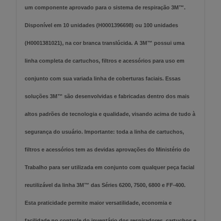
um componente aprovado para o sistema de respiração 3M™.
Disponível em 10 unidades (H0001396698) ou 100 unidades
(H0001381021), na cor branca translúcida. A 3M™ possui uma
linha completa de cartuchos, filtros e acessórios para uso em
conjunto com sua variada linha de coberturas faciais. Essas
soluções 3M™ são desenvolvidas e fabricadas dentro dos mais
altos padrões de tecnologia e qualidade, visando acima de tudo à
segurança do usuário. Importante: toda a linha de cartuchos,
filtros e acessórios tem as devidas aprovações do Ministério do
Trabalho para ser utilizada em conjunto com qualquer peça facial
reutilizável da linha 3M™ das Séries 6200, 7500, 6800 e FF-400.
Esta praticidade permite maior versatilidade, economia e
facilidade no controle do inventário dos respiradores, cartuchos e