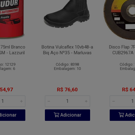
675ml Branco
Botina Vulcaflex 10vb48-a
Disco Flap 
GM - Lazzuril
Biq Aço Nº35 - Marluvas
CUB2967A 
o: 12129
Código: 8398
Código:
lagem: 6
Embalagem: 10
Embalag
 54,97
R$ 76,60
R$ 64
icionar
Adicionar
Adic