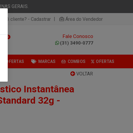
NAS GERAIS.
|
ão é cliente? - Cadastrar
Área do Vendedor
Fale Conosco
0
(31) 3490-0777
OFERTAS
MARCAS
COMBOS
OFERTAS
VOLTAR
stico Instantânea
tandard 32g -