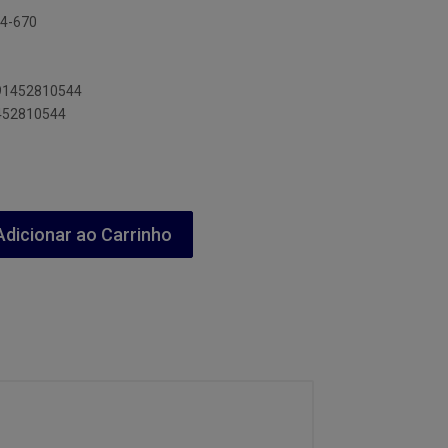
74-670
891452810544
1452810544
dicionar ao Carrinho