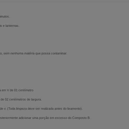
inutos.
s e lanternas.
eco, sem nenhuma matéria que possa contaminar.
va em V de 01 centímetro
de 02 centímetros de largura.
e v. (Toda limpeza deve ser realizada antes do lixamento).
 posteriormente adicionar uma porção em excesso do Composto B.