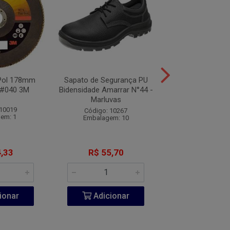
7Pol 178mm
Sapato de Segurança PU
Sapato de Segu
#040 3M
Bidensidade Amarrar N°44 -
Bidensidade Elást
Marluvas
Marluva
 10019
Código: 10267
Código: 10
em: 1
Embalagem: 10
Embalagem:
,33
R$ 55,70
R$ 65,5
ionar
Adicionar
Adicio