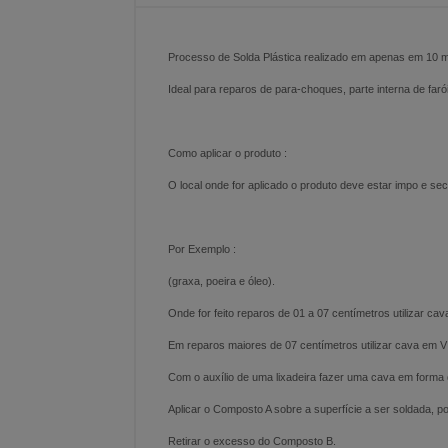
Processo de Solda Plástica realizado em apenas em 10 m
Ideal para reparos de para-choques, parte interna de farói
Como aplicar o produto :
O local onde for aplicado o produto deve estar impo e s
Por Exemplo :
(graxa, poeira e óleo).
Onde for feito reparos de 01 a 07 centímetros utilizar ca
Em reparos maiores de 07 centímetros utilizar cava em V 
Com o auxílio de uma lixadeira fazer uma cava em forma d
Aplicar o Composto A sobre a superfície a ser soldada,
Retirar o excesso do Composto B.