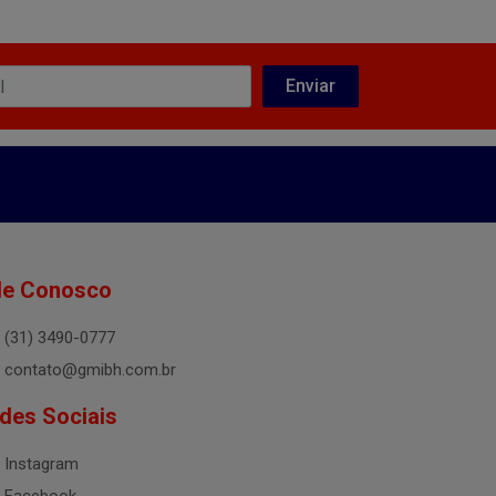
le Conosco
(31) 3490-0777
contato@gmibh.com.br
des Sociais
Instagram