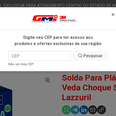
AL EXCLUSIVA PARA ATENDIMENTO DENTRO DO ESTADO DE MI
×
|
Já é cliente? - Entrar
N
Digite seu CEP para ter acesso aos
produtos e ofertas exclusivas da sua região
O
FITAS ADESIVAS
EPI
ESTÉTICA AUTOMOTIVA
Pesquisar
Não sei meu CEP
ARA PLÁSTICO INSTANTÂNEA VEDA CHOQUE STANDARD 32G - LAZZURIL
Solda Para Plá
Veda Choque S
Lazzuril