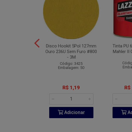
de Segurança PU
Disco Hookit 5Pol 127mm
Tinta PU 
de Elástico N°35 -
Ouro 236U Sem Furo #800
Mahler II 
Marluvas
- 3M
Códig
digo: 10268
Código: 3425
Emba
balagem: 10
Embalagem: 50
R$ 65,57
R$ 1,19
R$
Adicionar
Adicionar
Ad