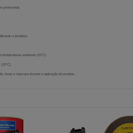
em preenchida.
lizando a lixadeira.
 temperaturas ambiente (25°C).
 (25°C).
ão, luvas e mascara durante a aplicação do produto.