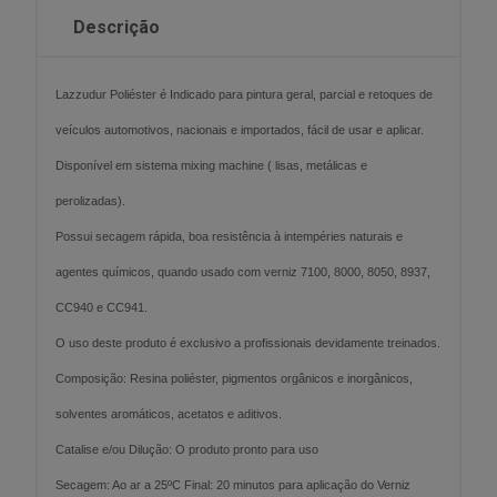
Descrição
Lazzudur Poliéster é Indicado para pintura geral, parcial e retoques de
veículos automotivos, nacionais e importados, fácil de usar e aplicar.
Disponível em sistema mixing machine ( lisas, metálicas e
perolizadas).
Possui secagem rápida, boa resistência à intempéries naturais e
agentes químicos, quando usado com verniz 7100, 8000, 8050, 8937,
CC940 e CC941.
O uso deste produto é exclusivo a profissionais devidamente treinados.
Composição: Resina poliéster, pigmentos orgânicos e inorgânicos,
solventes aromáticos, acetatos e aditivos.
Catalise e/ou Dilução: O produto pronto para uso
Secagem: Ao ar a 25ºC Final: 20 minutos para aplicação do Verniz