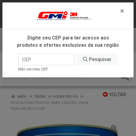
LOJA VIRTUAL EXCLUSIVA PARA
×
ATENDIMENTO DENTRO DO ESTADO DE
MINAS GERAIS.
Digite seu CEP para ter acesso aos
Baixe já nosso APP
produtos e ofertas exclusivas da sua região
0
Pesquisar
Não sei meu CEP
VOLTAR
INÍCIO
TINTAS
POLIESTER | PU
TINTA AUTOMOTIVA POL 900ML LAZZURIL CINZA
TREND METÁLICO FIAT