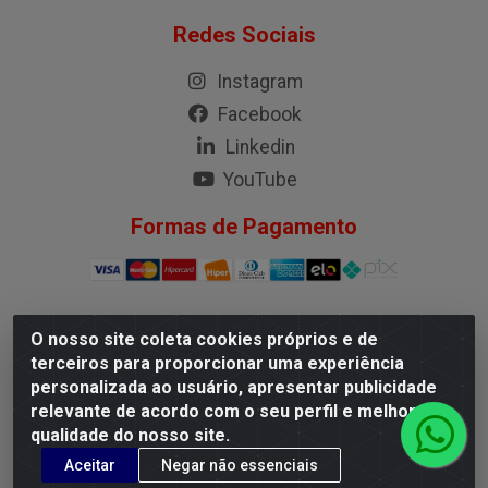
Redes Sociais
Instagram
Facebook
Linkedin
YouTube
Formas de Pagamento
O nosso site coleta cookies próprios e de
G.M.I. Distribuidora LTDA - Rua Conselheiro Pena, 50 -
terceiros para proporcionar uma experiência
Santa Branca, Belo Horizonte/MG - CEP 31.710-150 -
personalizada ao usuário, apresentar publicidade
CNPJ 04.098.359/0001-02
relevante de acordo com o seu perfil e melhorar a
qualidade do nosso site.
Aceitar
Negar não essenciais