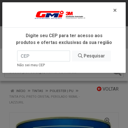
LOJA VIRTUAL EXCLUSIVA PARA
×
ATENDIMENTO DENTRO DO ESTADO DE
MINAS GERAIS.
Digite seu CEP para ter acesso aos
Baixe já nosso APP
produtos e ofertas exclusivas da sua região
0
Pesquisar
Não sei meu CEP
VOLTAR
INÍCIO
TINTAS
POLIESTER | PU
TINTA POL PRETO CRISTAL PEROLADO 900ML -
LAZZURIL