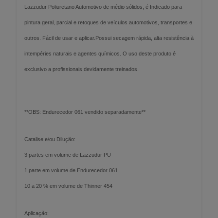
Lazzudur Poliuretano Automotivo de médio sólidos, é Indicado para
pintura geral, parcial e retoques de veículos automotivos, transportes e
outros. Fácil de usar e aplicar.Possui secagem rápida, alta resistência à
intempéries naturais e agentes químicos. O uso deste produto é
exclusivo a profissionais devidamente treinados.
**OBS: Endurecedor 061 vendido separadamente**
Catalise e/ou Dilução:
3 partes em volume de Lazzudur PU
1 parte em volume de Endurecedor 061
10 a 20 % em volume de Thinner 454
Aplicação: