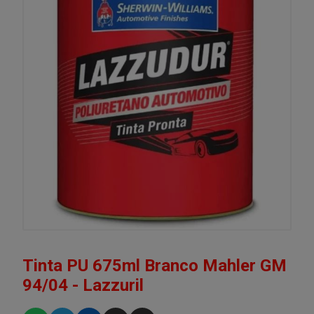
Tinta PU 675ml Branco Mahler GM
94/04 - Lazzuril