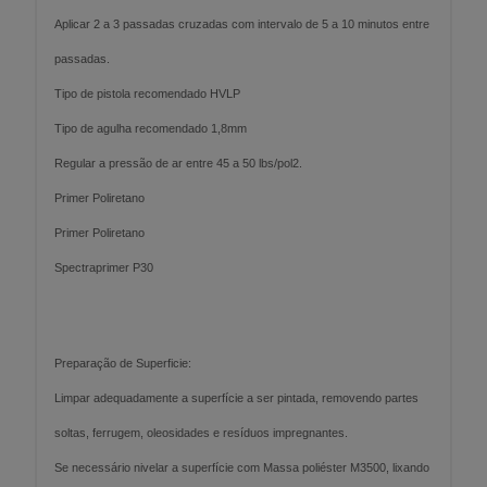
Aplicar 2 a 3 passadas cruzadas com intervalo de 5 a 10 minutos entre
passadas.
Tipo de pistola recomendado HVLP
Tipo de agulha recomendado 1,8mm
Regular a pressão de ar entre 45 a 50 lbs/pol2.
Primer Poliretano
Primer Poliretano
Spectraprimer P30
Preparação de Superficie:
Limpar adequadamente a superfície a ser pintada, removendo partes
soltas, ferrugem, oleosidades e resíduos impregnantes.
Se necessário nivelar a superfície com Massa poliéster M3500, lixando