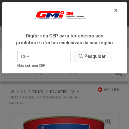
LOJA VIRTUAL EXCLUSIVA PARA
×
ATENDIMENTO DENTRO DO ESTADO DE
MINAS GERAIS.
Digite seu CEP para ter acesso aos
Baixe já nosso APP
produtos e ofertas exclusivas da sua região
0
Pesquisar
Não sei meu CEP
VOLTAR
INÍCIO
TINTAS
POLIESTER | PU
TINTA PU 675ML BRANCO MAHLER GM 94/04 -
LAZZURIL