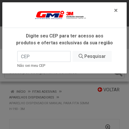
LOJA VIRTUAL EXCLUSIVA PARA
×
ATENDIMENTO DENTRO DO ESTADO DE
MINAS GERAIS.
Digite seu CEP para ter acesso aos
Baixe já nosso APP
produtos e ofertas exclusivas da sua região
0
Pesquisar
Não sei meu CEP
VOLTAR
INÍCIO
FITAS ADESIVAS
APARELHOS DISPENSADORES
APARELHO DISPENSADOR MANUAL PARA FITA 50MM
H-190 - 3M