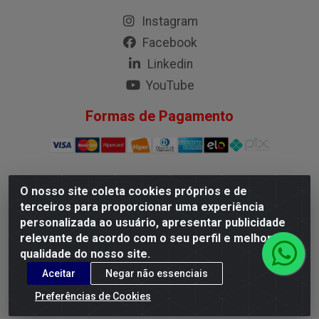
Instagram
Facebook
Linkedin
YouTube
Formas de Pagamento
O nosso site coleta cookies próprios e de
G.M.I. Distribuidora LTDA - Rua Conselheiro Pena, 50 - Santa
terceiros para proporcionar uma experiência
Branca, Belo Horizonte/MG - CEP 31.710-150 - CNPJ
personalizada ao usuário, apresentar publicidade
04.098.359/0001-02
relevante de acordo com o seu perfil e melhorar a
qualidade do nosso site.
Aceitar
Negar não essenciais
Preferências de Cookies