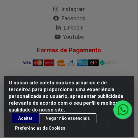
Instagram
Facebook
Linkedin
YouTube
Formas de Pagamento
O nosso site coleta cookies próprios e de
G.M.I. Distribuidora LTDA - Rua Conselheiro Pena, 50 - Santa
terceiros para proporcionar uma experiência
Branca, Belo Horizonte/MG - CEP 31.710-150 - CNPJ
personalizada ao usuário, apresentar publicidade
04.098.359/0001-02
relevante de acordo com o seu perfil e melhorar a
qualidade do nosso site.
Aceitar
Negar não essenciais
Preferências de Cookies