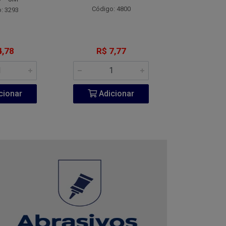
Código: 4800
Código:
: 3293
4,78
R$ 7,77
R$ 1
cionar
Adicionar
Adic