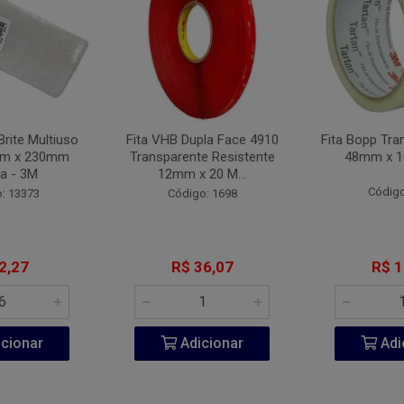
Brite Multiuso
Fita VHB Dupla Face 4910
Fita Bopp Tra
mm x 230mm
Transparente Resistente
48mm x 1
a - 3M
12mm x 20 M...
Código
: 13373
Código: 1698
2,27
R$ 36,07
R$ 1
cionar
Adicionar
Adi