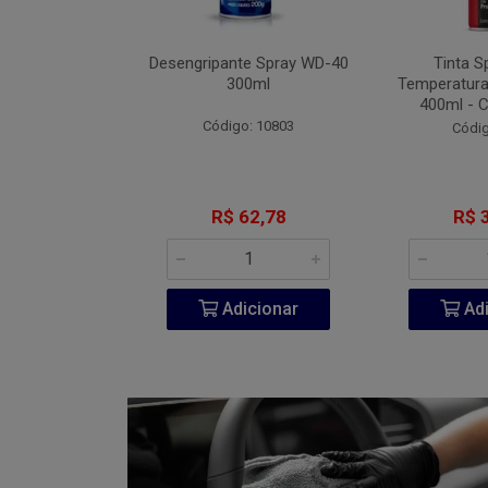
Fita VHB 3M P-
Desengripante Spray WD-40
Tinta S
A 940ml
300ml
Temperatura
400ml - 
go: 851
Código: 10803
Códig
206,60
R$ 62,78
R$ 
icionar
Adicionar
Adi