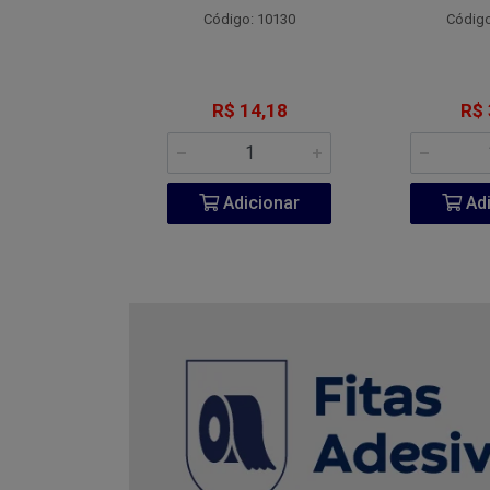
o: 4800
Código: 10130
Código
 7,77
R$ 14,18
R$ 
icionar
Adicionar
Adi