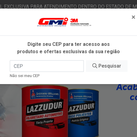
AL EXCLUSIVA PARA ATENDIMENTO DENTRO DO ESTADO DE MI
×
|
Já é cliente? - Entrar
N
Digite seu CEP para ter acesso aos
produtos e ofertas exclusivas da sua região
O
FITAS ADESIVAS
EPI
ESTÉTICA AUTOMOTIVA
Pesquisar
Não sei meu CEP