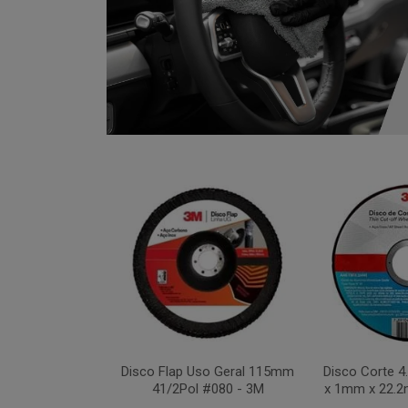
xa 283C 115mm
Disco Flap Uso Geral 115mm
Disco Corte 
 #036 - 3M
41/2Pol #080 - 3M
x 1mm x 22.2