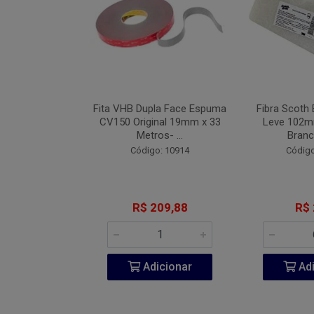
Industrial Blue
Fita VHB Dupla Face Espuma
Fibra Scoth 
 152mm Com 7
CV150 Original 19mm x 33
Leve 102
 #08...
Metros- ...
Branc
o: 9442
Código: 10914
Código
 2,71
R$ 209,88
R$ 
icionar
Adicionar
Adi