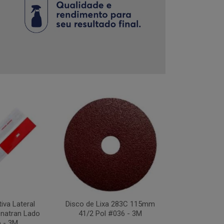
tiva Lateral
Disco de Lixa 283C 115mm
Disco Flap Us
natran Lado
41/2 Pol #036 - 3M
41/2Pol #
o - 3M