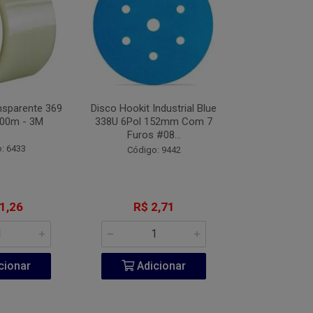
nsparente 369
Disco Hookit Industrial Blue
Fita VHB Dupl
00m - 3M
338U 6Pol 152mm Com 7
CV150 Origin
Furos #08...
Metros
: 6433
Código: 9442
Código:
1,26
R$ 2,71
R$ 20
cionar
Adicionar
Adic