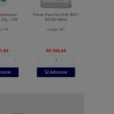
nstantaneo
Primer Para Fita VHB 3M P-
Desengripante
 20g - ITW
8225A 940ml
300
o: 716
Código: 851
Código:
1,84
R$ 206,60
R$ 6
cionar
Adicionar
Adic