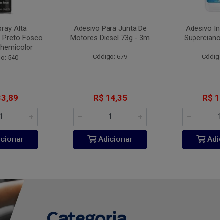
pray Alta
Adesivo Para Junta De
Adesivo I
 Preto Fosco
Motores Diesel 73g - 3m
Superciano
Chemicolor
Código: 679
Códig
o: 540
33,89
R$ 14,35
R$ 1
cionar
Adicionar
Adi